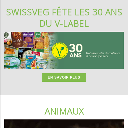
SWISSVEG FÊTE LES 30 ANS
DU V-LABEL
EN SAVOIR PLUS
ANIMAUX