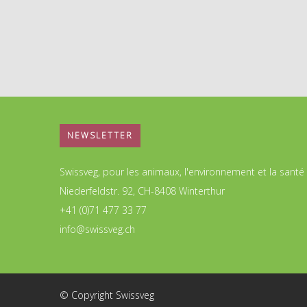
NEWSLETTER
Swissveg, pour les animaux, l'environnement et la santé
Niederfeldstr. 92, CH-8408 Winterthur
+41 (0)71 477 33 77
info@swissveg.ch
© Copyright Swissveg