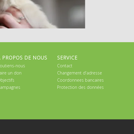
A PROPOS DE NOUS
SERVICE
outiens-nous
Contact
aire un don
Changement d'adresse
bjectifs
Coordonnees bancaires
ampagnes
Protection des données