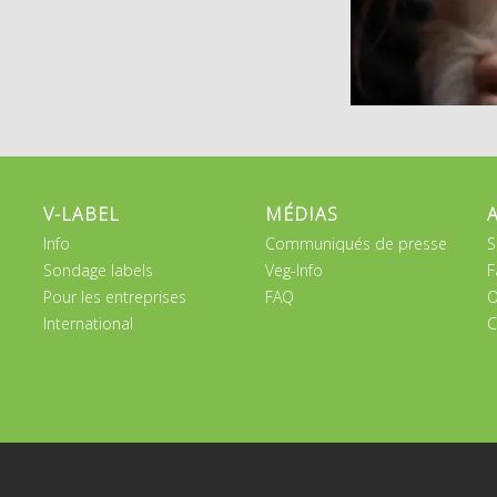
V-LABEL
MÉDIAS
Info
Communiqués de presse
S
Sondage labels
Veg-Info
F
Pour les entreprises
FAQ
O
International
C