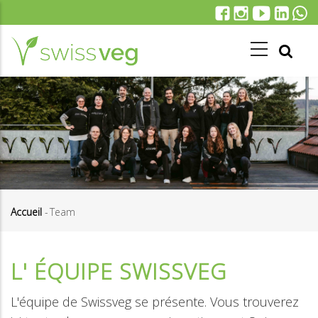
Aller
au
contenu
principal
Accueil
-
Team
Fil
d'Ariane
L' ÉQUIPE SWISSVEG
L'équipe de Swissveg se présente. Vous trouverez