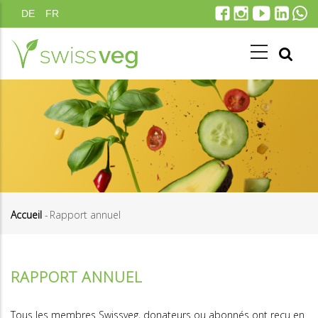
Aller
DE
FR
au
contenu
principal
Accueil
-
Rapport annuel
Fil
d'Ariane
RAPPORT ANNUEL
Tous les membres Swissveg, donateurs ou abonnés ont reçu en