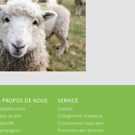
A PROPOS DE NOUS
SERVICE
outiens-nous
Contact
aire un don
Changement d'adresse
bjectifs
Coordonnees bancaires
ampagnes
Protection des données