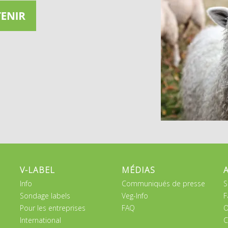
V-LABEL
MÉDIAS
Info
Communiqués de presse
S
Sondage labels
Veg-Info
F
Pour les entreprises
FAQ
O
International
C