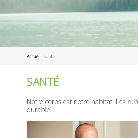
Accueil
-
Santé
Fil
d'Ariane
SANTÉ
Notre corps est notre habitat. Les r
durable.