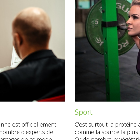
Sport
enne est officiellement
C'est surtout la protéine 
 nombre d'experts de
comme la source la plus 
vantages de ce mode
Or de nombreux végétarien