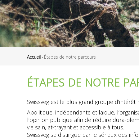
Accueil
-
Étapes de notre parcours
Fil
d'Ariane
ÉTAPES DE NOTRE P
Swissveg est le plus grand groupe d’intérêt
Apolitique, indépendante et laïque, l’organ
l’opinion publique afin de réduire dura-bl
vie sain, at-trayant et accessible à tous.
Swissveg se distingue par le sérieux des inf