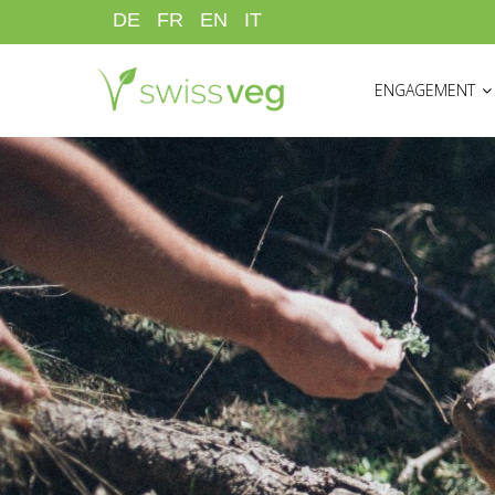
Aller
DE
FR
EN
IT
au
HAUPTNAVIGATI
contenu
ENGAGEMENT
principal