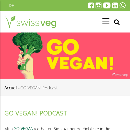
Aller
DE
au
contenu
principal
Accueil
-
GO VEGAN! Podcast
Fil
d'Ariane
GO VEGAN! PODCAST
Mit «
GO VEGAN!
» erhalten Sie spannende Einblicke in die