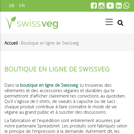
Aller
DE
FR
au
contenu
principal
Accueil
-
Boutique en ligne de Swissveg
Fil
d'Ariane
BOUTIQUE EN LIGNE DE SWISSVEG
Dans la
boutique en ligne de Swissveg
, tu trouveras des
vêtements et des accessoires véganes et durables qui te
permettront d'afficher clairement tes convictions au quotidien.
Qu'il s'agisse de t-shirts, de sweats à capuche ou de sacs :
chaque produit contribue à faire connaître le mode de vie
végane au grand public et à susciter des discussions.
La fabrication et l'expédition sont entièrement assurées par
notre partenaire Spreadshirt. Les produits sont fabriqués selon
le principe de l'impression à la demande. Autrement dit, les