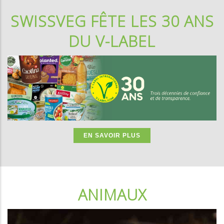
SWISSVEG FÊTE LES 30 ANS
DU V-LABEL
EN SAVOIR PLUS
ANIMAUX