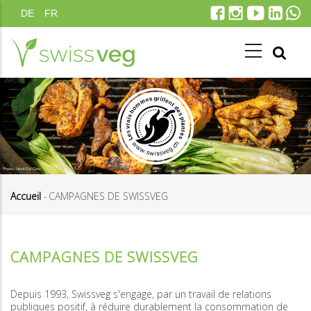
Aller
DE
FR
au
contenu
principal
Accueil
-
CAMPAGNES DE SWISSVEG
Fil
d'Ariane
CAMPAGNES DE SWISSVEG
Depuis 1993, Swissveg s'engage, par un travail de relations
publiques positif, à réduire durablement la consommation de