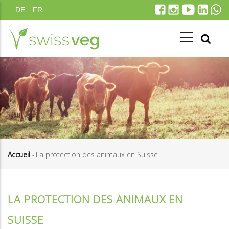
Aller
DE
FR
au
contenu
principal
Accueil
-
La protection des animaux en Suisse
Fil
d'Ariane
LA PROTECTION DES ANIMAUX EN
SUISSE