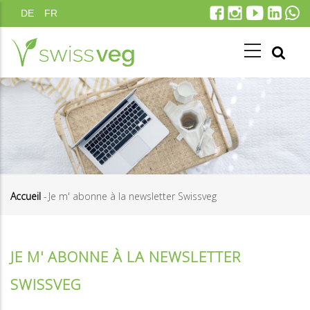
Aller
DE
FR
au
contenu
principal
Accueil
-
Je m' abonne à la newsletter Swissveg
Fil
d'Ariane
JE M' ABONNE À LA NEWSLETTER
SWISSVEG