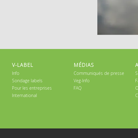
V-LABEL
MÉDIAS
Info
Communiqués de presse
S
Sondage labels
Veg-Info
F
Pour les entreprises
FAQ
O
International
C