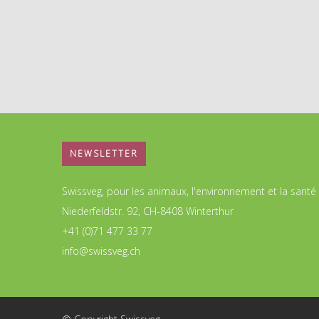
NEWSLETTER
Swissveg, pour les animaux, l'environnement et la santé
Niederfeldstr. 92, CH-8408 Winterthur
+41 (0)71 477 33 77
info@swissveg.ch