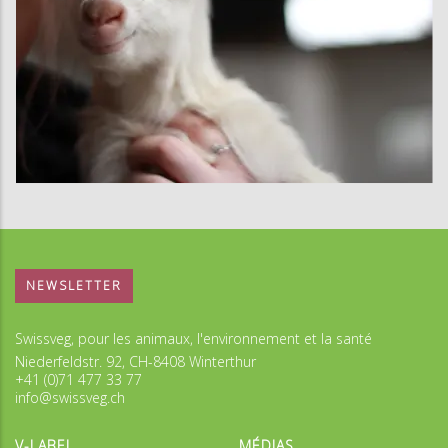
NEWSLETTER
Swissveg, pour les animaux, l'environnement et la santé
Niederfeldstr. 92, CH-8408 Winterthur
+41 (0)71 477 33 77
info@swissveg.ch
V-LABEL
MÉDIAS