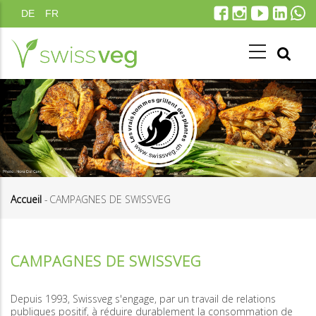
Aller
DE
FR
au
contenu
principal
Accueil
-
CAMPAGNES DE SWISSVEG
Fil
d'Ariane
CAMPAGNES DE SWISSVEG
Depuis 1993, Swissveg s'engage, par un travail de relations
publiques positif, à réduire durablement la consommation de