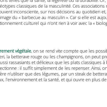
ns telles que la santé, la légèreté ou la durabilité. Or,
otypes classiques de la masculinité. Ces associations ne
 souvent inconsciente, sur nos décisions au quotidien et
l’image du « barbecue au masculin ». Car si elle est auj
itionnement culturel qui n’ont rien à voir avec la « biol
urement végétale
, on se rend vite compte que les possibi
leri, la betterave rouge ou les champignons, on peut p
ussi rassasiants et délicieux que les plats classiques
fectionne : il suffit simplement de les repenser. Ainsi,
éfère n’utiliser que des légumes, par un steak de bett
x, l’environnement et la santé, et qui ouvre en plus de