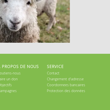
A PROPOS DE NOUS
SERVICE
outiens-nous
Contact
aire un don
Changement d'adresse
bjectifs
Coordonnees bancaires
ampagnes
Protection des données