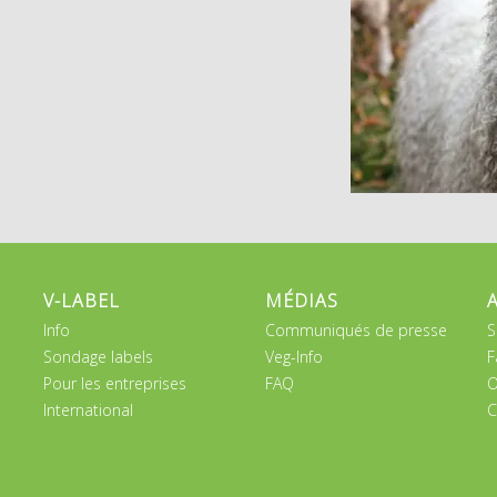
V-LABEL
MÉDIAS
Info
Communiqués de presse
S
Sondage labels
Veg-Info
F
Pour les entreprises
FAQ
O
International
C