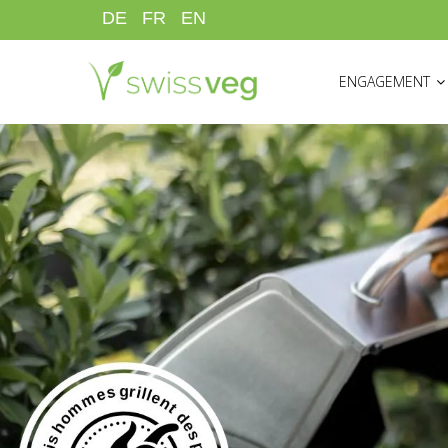
Aller
DE
FR
EN
au
HAUPTNAVIGATI
contenu
ENGAGEMENT
principal