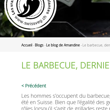
Accueil
-
Blogs
-
Le blog de Amandine
-
Le barbecue, dern
Fil
d'Ariane
LE BARBECUE, DERNIE
Précédent
Les hommes s’occupent du barbecue,
été en Suisse. Bien que l’égalité des 
rôles lorsqu’il s’agit de grillades re