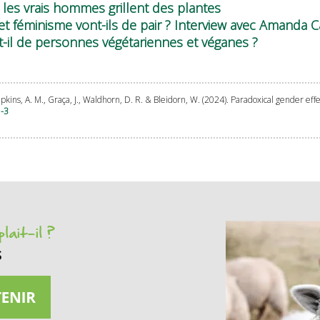
 les vrais hommes grillent des plantes
et féminisme vont-ils de pair ? Interview avec Amanda Ca
t-il de personnes végétariennes et véganes ?
hompkins, A. M., Graça, J., Waldhorn, D. R. & Bleidorn, W. (2024). Paradoxical gender ef
1-3
lait-il ?
s