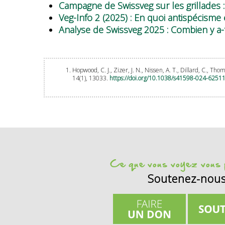
Campagne de Swissveg sur les grillades :
Veg-Info 2 (2025) : En quoi antispécisme 
Analyse de Swissveg 2025 : Combien y a-
Hopwood, C. J., Zizer, J. N., Nissen, A. T., Dillard, C., T
14(1), 13033.
https://doi.org/10.1038/s41598-024-6251
Ce que vous voyez vous p
Soutenez-nou