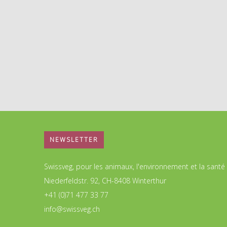
NEWSLETTER
Swissveg, pour les animaux, l'environnement et la santé
Niederfeldstr. 92, CH-8408 Winterthur
+41 (0)71 477 33 77
info@swissveg.ch