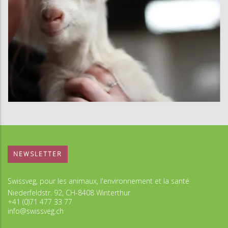
NEWSLETTER
Swissveg, pour les animaux, l'environnement et la santé
Niederfeldstr. 92, CH-8408 Winterthur
+41 (0)71 477 33 77
info@swissveg.ch