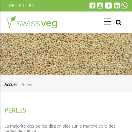
Aller
DE
FR
EN
au
contenu
principal
Accueil
-
Perles
Fil
d'Ariane
PERLES
La majorité des perles disponibles sur le marché sont des
perles de culture.