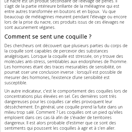
Le nacre est un produit secondaire de l’élevage de perles. Il
s’agit de la partie intérieure brillante de la méléagrine qui est
entre autres transformée en boutons et en bijoux. Vu que
beaucoup de méléagrines meurent pendant l'élevage ou encore
lors de la prise du nacre, ces produits issus de ces élevages ne
sont aucunement véganes.
Comment se sent une coquille ?
Des chercheurs ont découvert que plusieurs parties du corps de
la coquille sont capables de percevoir des substances
analgésiques. Lorsque la coquille est stressée, on y trouve des
molécules anti-stress, semblables aux endorphines de l’homme.
Les hormones étant des traces mesurables de sensibilité, on
pourrait oser une conclusion inverse : lorsqu’il est possible de
mesurer des hormones, l’existence d’une sensibilité est
susceptible.
Un autre indicateur, c'est le comportement des coquilles lors de
concentrations plus élevées en sel. Ces dernières sont très
dangereuses pour les coquilles car elles provoquent leur
déssèchement. En général, une coquille prend la fuite dans un
milieu trop salé. Comment ? Les coquilles ont un pied qu'elles
emploient dans ces cas-là afin de s'évader de territoires
dangereux. Il est alors probable d'estimer que ce sont des
sentiments qui poussent les coquilles à agir et à s'en aller.