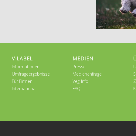
V-LABEL
MEDIEN
Informationen
Presse
U
Umfrageergebnisse
Medienanfrage
S
Für Firmen
Veg-Info
Z
International
FAQ
K