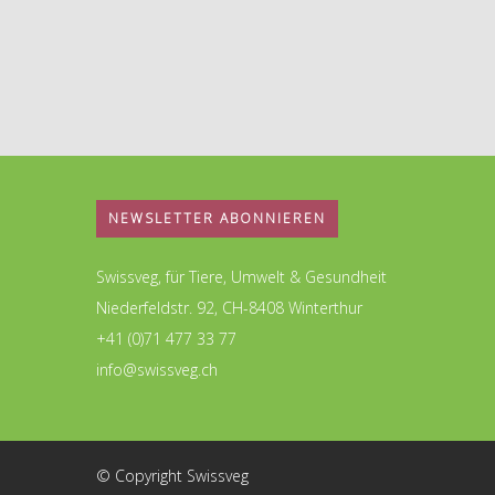
NEWSLETTER ABONNIEREN
Swissveg, für Tiere, Umwelt & Gesundheit
Niederfeldstr. 92, CH-8408 Winterthur
+41 (0)71 477 33 77
info@swissveg.ch
© Copyright Swissveg