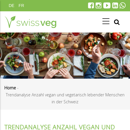
Direkt
DE
FR
zum
Inhalt
Home
-
Trendanalyse Anzahl vegan und vegetarisch lebender Menschen
Pfadnavigation
in der Schweiz
TRENDANALYSE ANZAHL VEGAN UND