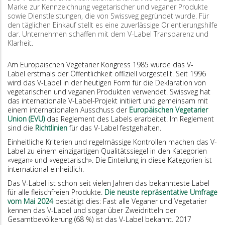
Marke zur Kenn­zeichnung vegetarischer und veganer Produkte
sowie Dienstleistungen, die von Swissveg gegründet wurde. Für
den täglichen Einkauf stellt es eine zuverlässige Orientierungshilfe
dar. Unternehmen schaffen mit dem V-Label Transparenz und
Klarheit.
Am Europäischen Vegetarier Kongress 1985 wurde das V-
Label erstmals der Öffentlichkeit offiziell vorgestellt. Seit 1996
wird das V-Label in der heutigen Form für die Deklaration von
vegetarischen und veganen Produkten verwendet. Swissveg hat
das internationale V-Label-Projekt initiiert und gemeinsam mit
einem internationalen Ausschuss der
Europäischen Vegetarier
Union (EVU)
das Reglement des Labels erarbeitet. Im Reglement
sind die
Richtlinien
für das V-Label festgehalten.
Einheitliche Kriterien und regelmässige Kontrollen machen das V-
Label zu einem einzigartigen Qualitätssiegel in den Kategorien
«vegan» und «vegetarisch». Die Einteilung in diese Kategorien ist
international einheitlich.
Das V-Label ist schon seit vielen Jahren das bekannteste Label
für alle fleischfreien Produkte.
Die neuste repräsentative Umfrage
vom Mai 2024
bestätigt dies: Fast alle Veganer und Vegetarier
kennen das V-Label und sogar über Zweidritteln der
Gesamtbevölkerung (68 %) ist das V-Label bekannt. 2017