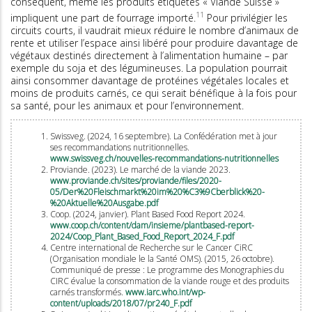
conséquent, même les produits étiquetés « Viande Suisse »
11
impliquent une part de fourrage importé.
Pour privilégier les
circuits courts, il vaudrait mieux réduire le nombre d’animaux de
rente et utiliser l’espace ainsi libéré pour produire davantage de
végétaux destinés directement à l’alimentation humaine – par
exemple du soja et des légumineuses. La population pourrait
ainsi consommer davantage de protéines végétales locales et
moins de produits carnés, ce qui serait bénéfique à la fois pour
sa santé, pour les animaux et pour l’environnement.
Swissveg. (2024, 16 septembre). La Confédération met à jour
ses recommandations nutritionnelles.
www.swissveg.ch/nouvelles-recommandations-nutritionnelles
Proviande. (2023). Le marché de la viande 2023.
www.proviande.ch/sites/proviande/files/2020-
05/Der%20Fleischmarkt%20im%20%C3%9Cberblick%20-
%20Aktuelle%20Ausgabe.pdf
Coop. (2024, janvier). Plant Based Food Report 2024.
www.coop.ch/content/dam/insieme/plantbased-report-
2024/Coop_Plant_Based_Food_Report_2024_F.pdf
Centre international de Recherche sur le Cancer CiRC
(Organisation mondiale le la Santé OMS). (2015, 26 octobre).
Communiqué de presse : Le programme des Monographies du
CIRC évalue la consommation de la viande rouge et des produits
carnés transformés.
www.iarc.who.int/wp-
content/uploads/2018/07/pr240_F.pdf