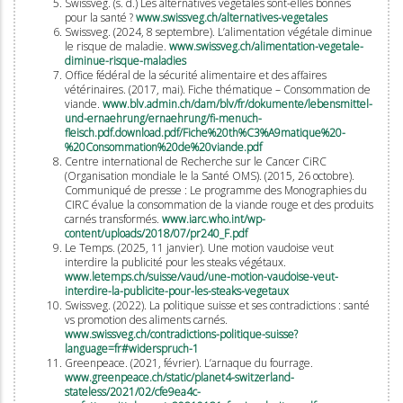
Swissveg. (s. d.) Les alternatives végétales sont-elles bonnes
pour la santé ?
www.swissveg.ch/alternatives-vegetales
Swissveg. (2024, 8 septembre). L’alimentation végétale diminue
le risque de maladie.
www.swissveg.ch/alimentation-vegetale-
diminue-risque-maladies
Office fédéral de la sécurité alimentaire et des affaires
vétérinaires. (2017, mai). Fiche thématique – Consommation de
viande.
www.blv.admin.ch/dam/blv/fr/dokumente/lebensmittel-
und-ernaehrung/ernaehrung/fi-menuch-
fleisch.pdf.download.pdf/Fiche%20th%C3%A9matique%20-
%20Consommation%20de%20viande.pdf
Centre international de Recherche sur le Cancer CiRC
(Organisation mondiale le la Santé OMS). (2015, 26 octobre).
Communiqué de presse : Le programme des Monographies du
CIRC évalue la consommation de la viande rouge et des produits
carnés transformés.
www.iarc.who.int/wp-
content/uploads/2018/07/pr240_F.pdf
Le Temps. (2025, 11 janvier). Une motion vaudoise veut
interdire la publicité pour les steaks végétaux.
www.letemps.ch/suisse/vaud/une-motion-vaudoise-veut-
interdire-la-publicite-pour-les-steaks-vegetaux
Swissveg. (2022). La politique suisse et ses contradictions : santé
vs promotion des aliments carnés.
www.swissveg.ch/contradictions-politique-suisse?
language=fr#widerspruch-1
Greenpeace. (2021, février). L’arnaque du fourrage.
www.greenpeace.ch/static/planet4-switzerland-
stateless/2021/02/cfe9ea4c-