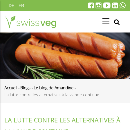
Aller
DE
FR
au
contenu
principal
Accueil
-
Blogs
-
Le blog de Amandine
-
La lutte contre les alternatives à la viande continue
Fil
d'Ariane
LA LUTTE CONTRE LES ALTERNATIVES À