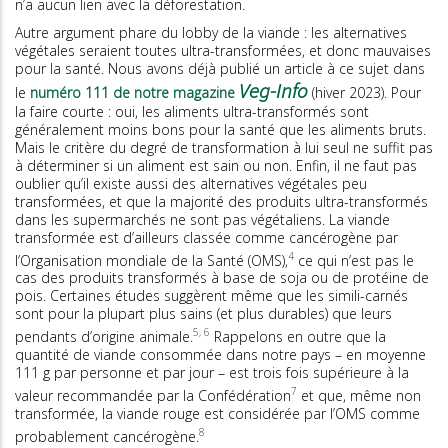
n’a aucun lien avec la déforestation.
Autre argument phare du lobby de la viande : les alternatives
végétales seraient toutes ultra-transformées, et donc mauvaises
pour la santé. Nous avons déjà publié un article à ce sujet dans
Veg-Info
le
numéro 111 de notre magazine
(hiver 2023). Pour
la faire courte : oui, les aliments ultra-transformés sont
généralement moins bons pour la santé que les aliments bruts.
Mais le critère du degré de transformation à lui seul ne suffit pas
à déterminer si un aliment est sain ou non. Enfin, il ne faut pas
oublier qu’il existe aussi des alternatives végétales peu
transformées, et que la majorité des produits ultra-transformés
dans les supermarchés ne sont pas végétaliens. La viande
transformée est d’ailleurs classée comme cancérogène par
4
l’Organisation mondiale de la Santé (OMS),
ce qui n’est pas le
cas des produits transformés à base de soja ou de protéine de
pois. Certaines études suggèrent même que les simili-carnés
sont pour la plupart plus sains (et plus durables) que leurs
5, 6
pendants d’origine animale.
Rappelons en outre que la
quantité de viande consommée dans notre pays – en moyenne
111 g par personne et par jour – est trois fois supérieure à la
7
valeur recommandée par la Confédération
et que, même non
transformée, la viande rouge est considérée par l’OMS comme
8
probablement cancérogène.