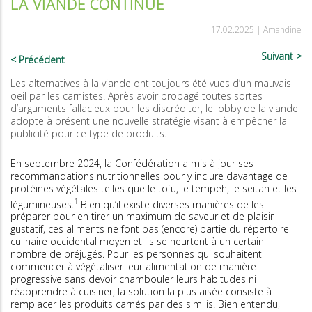
LA VIANDE CONTINUE
17.02.2025 |
Amandine
Suivant
Précédent
Les alternatives à la viande ont toujours été vues d’un mauvais
oeil par les carnistes. Après avoir propagé toutes sortes
d’arguments fallacieux pour les discréditer, le lobby de la viande
adopte à présent une nouvelle stratégie visant à empêcher la
publicité pour ce type de produits.
En septembre 2024, la Confédération a mis à jour ses
recommandations nutritionnelles pour y inclure davantage de
protéines végétales telles que le tofu, le tempeh, le seitan et les
1
légumineuses.
Bien qu’il existe diverses manières de les
préparer pour en tirer un maximum de saveur et de plaisir
gustatif, ces aliments ne font pas (encore) partie du répertoire
culinaire occidental moyen et ils se heurtent à un certain
nombre de préjugés. Pour les personnes qui souhaitent
commencer à végétaliser leur alimentation de manière
progressive sans devoir chambouler leurs habitudes ni
réapprendre à cuisiner, la solution la plus aisée consiste à
remplacer les produits carnés par des similis. Bien entendu,