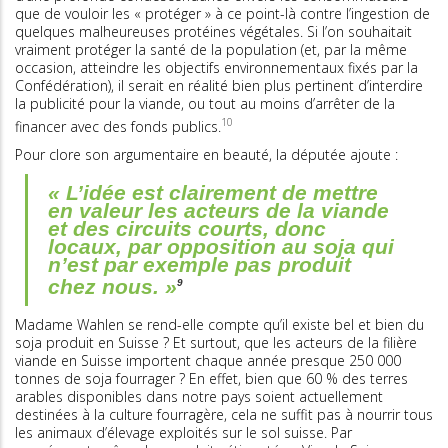
que de vouloir les « protéger » à ce point-là contre l’ingestion de
quelques malheureuses protéines végétales. Si l’on souhaitait
vraiment protéger la santé de la population (et, par la même
occasion, atteindre les objectifs environnementaux fixés par la
Confédération), il serait en réalité bien plus pertinent d’interdire
la publicité pour la viande, ou tout au moins d’arrêter de la
10
financer avec des fonds publics.
Pour clore son argumentaire en beauté, la députée ajoute :
« L’idée est clairement de mettre
en valeur les acteurs de la viande
et des circuits courts, donc
locaux, par opposition au soja qui
n’est par exemple pas produit
chez nous. »
9
Madame Wahlen se rend-elle compte qu’il existe bel et bien du
soja produit en Suisse ? Et surtout, que les acteurs de la filière
viande en Suisse importent chaque année presque 250 000
tonnes de soja fourrager ? En effet, bien que 60 % des terres
arables disponibles dans notre pays soient actuellement
destinées à la culture fourragère, cela ne suffit pas à nourrir tous
les animaux d’élevage exploités sur le sol suisse. Par