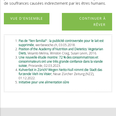
de souffrances causées indirectement par les êtres humains.
VUE D'ENSEMBLE
CONTINUER À
RÊVER
Pas de "lien familial" : la publicité controversée pour le lait est
supprimée
, werbewoche.ch, 03.05.2018.
Position of the Academy of Nutrition and Dietetics: Vegetarian
Diets
, Vesanto Melina, Winston Craig, Susan Levin, 2016.
Une nouvelle étude montre: 72 % des consommatrices et
consommateurs ont une très grande confiance dans la viande
suisse
, Proviande, 02.03.2023.
Kuhverbot in Zürich? Wegen Netto-Null nimmt die Stadt das
furzende Vieh ins Visier
, Neue Zürcher Zeitung (NZZ),
01.12.2022.
Initiative pour une alimentation sûre