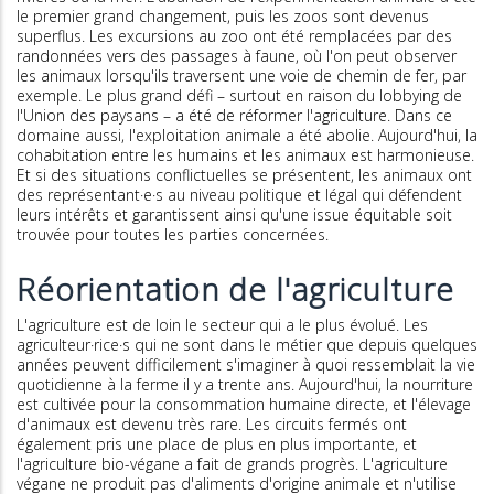
le premier grand changement, puis les zoos sont devenus
superflus. Les excursions au zoo ont été remplacées par des
randonnées vers des passages à faune, où l'on peut observer
les animaux lorsqu'ils traversent une voie de chemin de fer, par
exemple. Le plus grand défi – surtout en raison du lobbying de
l'Union des paysans – a été de réformer l'agriculture. Dans ce
domaine aussi, l'exploitation animale a été abolie. Aujourd'hui, la
cohabitation entre les humains et les animaux est harmonieuse.
Et si des situations conflictuelles se présentent, les animaux ont
des représentant·e·s au niveau politique et légal qui défendent
leurs intérêts et garantissent ainsi qu'une issue équitable soit
trouvée pour toutes les parties concernées.
Réorientation de l'agriculture
L'agriculture est de loin le secteur qui a le plus évolué. Les
agriculteur·rice·s qui ne sont dans le métier que depuis quelques
années peuvent difficilement s'imaginer à quoi ressemblait la vie
quotidienne à la ferme il y a trente ans. Aujourd'hui, la nourriture
est cultivée pour la consommation humaine directe, et l'élevage
d'animaux est devenu très rare. Les circuits fermés ont
également pris une place de plus en plus importante, et
l'agriculture bio-végane a fait de grands progrès. L'agriculture
végane ne produit pas d'aliments d'origine animale et n'utilise