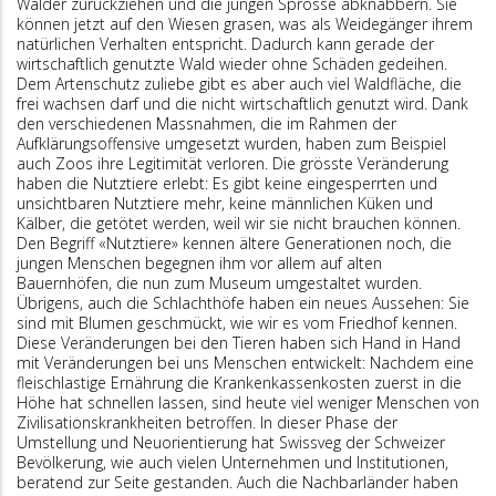
Wälder zurückziehen und die jungen Sprosse abknabbern. Sie
können jetzt auf den Wiesen grasen, was als Weidegänger ihrem
natürlichen Verhalten entspricht. Dadurch kann gerade der
wirtschaftlich genutzte Wald wieder ohne Schäden gedeihen.
Dem Artenschutz zuliebe gibt es aber auch viel Waldfläche, die
frei wachsen darf und die nicht wirtschaftlich genutzt wird. Dank
den verschiedenen Massnahmen, die im Rahmen der
Aufklärungsoffensive umgesetzt wurden, haben zum Beispiel
auch Zoos ihre Legitimität verloren. Die grösste Veränderung
haben die Nutztiere erlebt: Es gibt keine eingesperrten und
unsichtbaren Nutztiere mehr, keine männlichen Küken und
Kälber, die getötet werden, weil wir sie nicht brauchen können.
Den Begriff «Nutztiere» kennen ältere Generationen noch, die
jungen Menschen begegnen ihm vor allem auf alten
Bauernhöfen, die nun zum Museum umgestaltet wurden.
Übrigens, auch die Schlachthöfe haben ein neues Aussehen: Sie
sind mit Blumen geschmückt, wie wir es vom Friedhof kennen.
Diese Veränderungen bei den Tieren haben sich Hand in Hand
mit Veränderungen bei uns Menschen entwickelt: Nachdem eine
fleischlastige Ernährung die Krankenkassenkosten zuerst in die
Höhe hat schnellen lassen, sind heute viel weniger Menschen von
Zivilisationskrankheiten betroffen. In dieser Phase der
Umstellung und Neuorientierung hat Swissveg der Schweizer
Bevölkerung, wie auch vielen Unternehmen und Institutionen,
beratend zur Seite gestanden. Auch die Nachbarländer haben