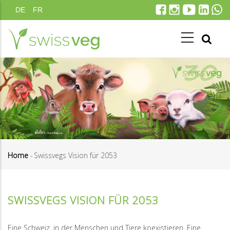
Direkt
DE
FR
zum
Inhalt
Home
-
Swissvegs Vision für 2053
Pfadnavigation
SWISSVEGS VISION FÜR 2053
Eine Schweiz, in der Menschen und Tiere koexistieren. Eine