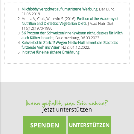
Milchlobby verzichtet auf umstrittene Werbung
, Der Bund,
31.05.2018.
Melina V, Craig W, Levin S. (2016):
Position of the Academy of
Nutrition and Dietetics: Vegetarian Diets
. J Acad Nutr Diet.
116(12):1970-1980.
56 Prozent der Schweizer(innen) wissen nicht, dass es für Milch
auch Kälber braucht
, Bauernzeitung, 06.03.2023.
Kuhverbot in Zürich? Wegen Netto-Null nimmt die Stadt das
furzende Vieh ins Visier
, NZZ, 01.12.2022.
Initiative für eine sichere Ernährung
Ihnen gefällt, was Sie sehen?
Jetzt unterstützen