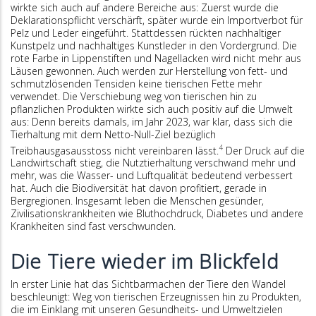
wirkte sich auch auf andere Bereiche aus: Zuerst wurde die
Deklarationspflicht verschärft, später wurde ein Importverbot für
Pelz und Leder eingeführt. Stattdessen rückten nachhaltiger
Kunstpelz und nachhaltiges Kunstleder in den Vordergrund. Die
rote Farbe in Lippenstiften und Nagellacken wird nicht mehr aus
Läusen gewonnen. Auch werden zur Herstellung von fett- und
schmutzlösenden Tensiden keine tierischen Fette mehr
verwendet. Die Verschiebung weg von tierischen hin zu
pflanzlichen Produkten wirkte sich auch positiv auf die Umwelt
aus: Denn bereits damals, im Jahr 2023, war klar, dass sich die
Tierhaltung mit dem Netto-Null-Ziel bezüglich
4
Treibhausgasausstoss nicht vereinbaren lässt.
Der Druck auf die
Landwirtschaft stieg, die Nutztierhaltung verschwand mehr und
mehr, was die Wasser- und Luftqualität bedeutend verbessert
hat. Auch die Biodiversität hat davon profitiert, gerade in
Bergregionen. Insgesamt leben die Menschen gesünder,
Zivilisationskrankheiten wie Bluthochdruck, Diabetes und andere
Krankheiten sind fast verschwunden.
Die Tiere wieder im Blickfeld
In erster Linie hat das Sichtbarmachen der Tiere den Wandel
beschleunigt: Weg von tierischen Erzeugnissen hin zu Produkten,
die im Einklang mit unseren Gesundheits- und Umweltzielen