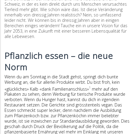
Schweiz, in der es kein direkt durch uns Menschen verursachtes
Tierleid mehr gibt. Wie schön wäre das. Ist diese Veränderung
innerhalb von dreissig Jahren realistisch? Nein, so umfassend
leider nicht. Wir können bis in dreissig Jahren aber in einigen
Bereichen einiges verändern! Tauche ein in unsere Vision für das
Jahr 2053, in eine Zukunft mit einer besseren Lebensqualität für
alle Lebewesen.
Pflanzlich essen – die neue
Norm
Wenn du am Sonntag in die Stadt gehst, springt dich bunte
Werbung an, die für allerlei Produkte wirbt. Du bist froh, kein
1
«glückliches» Kalb «dank Familienanschluss»
mehr auf den
Plakaten zu sehen, denn Werbung für tierische Produkte wurde
verboten. Wenn du Hunger hast, kannst du dich in irgendein
Restaurant setzen. Die Gerichte sind grösstenteils vegan. Das
Essen schmeckt super lecker, denn nachdem die Ausbildung
zum Pflanzenkoch bzw. zur Pflanzenköchin immer beliebter
wurde, ist sie inzwischen zur Standardausbildung geworden. Dies
geschah durch Druck der Bevölkerung auf die Politik, da die
pflanzenbasierte Ernährung viel mehr im Einklang mit unseren