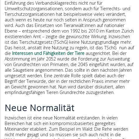
Einführung des Verbandsklagerechts nicht nur für
Umweltschutzorganisationen, sondern auch für Tierrechts- und
Tierschutzorganisationen hat beispielsweise vieles verändert,
auch wenn es heute nur noch selten in Anspruch genommen
wird. Auch das Einsetzen von Tieranwält:innen auf nationaler
Ebene – entsprechend dem von 1992 bis 2010 im Kanton Zürich
existierenden Amt – zeigte die gewünschte Wirkung. Inzwischen
ist das Tierschutzgesetz (TSchG) keine Nutzungsgrundlage mehr.
Das heisst, anstatt ihre Nutzung zu regeln, ist das TSchG nun auf
die
Interessen und Fähigkeiten der Tiere
ausgerichtet. Bei der
Abstimmung im Jahr 2052 wurde die Forderung zur Ausweitung
von Grundrechten von Primaten, die 2045 eingeführt wurden, auf
alle Säugetiere angenommen. Das sollte in den nächsten Jahren
umgesetzt werden. Eine zentrale Rolle spielt dabei auch der
Begriff der Tierwürde, der in der rechtlichen Praxis immer mehr
an Gewicht gewonnen hat. Nun wird darüber diskutiert, allen
empfindungsfähigen Tieren Grundrechte zuzugestehen.
Neue Normalität
Inzwischen ist eine neue Normalität entstanden. In vielen
Bereichen hat sich ein kompromissbasiertes geregeltes
Miteinander etabliert. Zum Beispiel im Wald: Die Rehe werden
nicht mehr gejagt und so müssen sie sich auch nicht in die