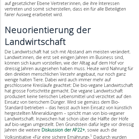
auf gesetzlicher Ebene Vertreter:innen, die ihre Interessen
vertreten und somit sicherstellen, dass ein für alle Beteiligten
fairer Ausweg erarbeitet wird.
Neuorientierung der
Landwirtschaft
Die Landwirtschaft hat sich mit Abstand am meisten verändert.
Landwirt:innen, die erst seit einigen Jahren im Business sind,
können sich kaum vorstellen, wie der Alltag auf dem Hof vor
dreissig Jahren ausgesehen haben muss. Heute wird Nahrung für
den direkten menschlichen Verzehr angebaut, nur noch ganz
wenige halten Tiere. Dabei wird auch immer mehr auf
geschlossene Kreisläufe geachtet: Die bio-vegane Landwirtschaft
hat grosse Fortschritte gemacht. Die vegane Landwirtschaft
produziert keine tierischen Lebensmittel und verzichtet auf den
Einsatz von tierischem Dünger. Wird sie gemäss dem Bio-
Standard betrieben – das heisst auch kein Einsatz von künstlich
hergestellten Mineraldüngern – spricht man von bio-veganer
Landwirtschaft. Inzwischen hat schon über die Hälfte der Höfe
auf bio-vegan umgestellt. Den Grundstein dafür legte vor dreissig
Jahren die weitere
Diskussion der AP22+
, sowie auch die
5
Volksinitiative «Für eine sichere Ernährung».
Dadurch wurden