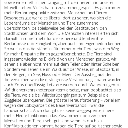
sowie einem ethischen Umgang mit den Tieren und unserer
Mitwelt stehen. Vieles hat da zusammengespielt. Es gab immer
mehr Berührungspunkte zwischen Menschen und Tieren.
Besonders gut war dies überall dort zu sehen, wo sich die
Lebensräume der Menschen und Tiere zunehmend
überschnitten, beispielsweise bei den Stadttauben, den
Stadtfüchsen und dem Wolf. Die Menschen interessierten sich
daraufhin immer mehr für diese Tiere und lernten ihre
Bedürfnisse und Fähigkeiten, aber auch ihre Eigenheiten kennen.
So wuchs das Verständnis für immer mehr Tiere, was den Weg
für mehr Empathie ihnen gegenüber ebnete. Die Tiere sind
insgesamt wieder ins Blickfeld von uns Menschen gerückt, wir
sehen sie aber nicht mehr auf dem Teller oder hinter Scheiben.
Sondern wir sehen sie im Wald, auf der Wiese, im Stadtpark, in
den Bergen, im See, Fluss oder Meer. Der Ausstieg aus den
Tierversuchen war die erste grosse Veränderung, später wurden
auch Zoos überflüssig. Letztere wurden durch Wanderungen zu
«Wildtierverkehrsknotenpunkten» ersetzt, man beobachtet also
die Tiere, wo sie bei Wildtierübergängen zum Beispiel die
Zuggleise überqueren. Die grösste Herausforderung – vor allem
wegen der Lobbyarbeit des Bauernverbands – war die
Landwirtschaft. Auch dort gibt es keine weggesperrten Tiere
mehr. Heute funktioniert das Zusammenleben zwischen
Menschen und Tieren sehr gut. Und wenn es doch zu
Konfliktsituationen kommt, haben die Tiere auf politischer sowie