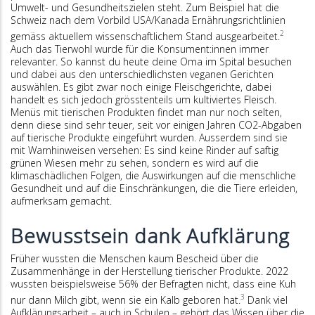
Umwelt- und Gesundheitszielen steht. Zum Beispiel hat die
Schweiz nach dem Vorbild USA/Kanada Ernährungsrichtlinien
2
gemäss aktuellem wissenschaftlichem Stand ausgearbeitet.
Auch das Tierwohl wurde für die Konsument:innen immer
relevanter. So kannst du heute deine Oma im Spital besuchen
und dabei aus den unterschiedlichsten veganen Gerichten
auswählen. Es gibt zwar noch einige Fleischgerichte, dabei
handelt es sich jedoch grösstenteils um kultiviertes Fleisch.
Menüs mit tierischen Produkten findet man nur noch selten,
denn diese sind sehr teuer, seit vor einigen Jahren CO2-Abgaben
auf tierische Produkte eingeführt wurden. Ausserdem sind sie
mit Warnhinweisen versehen: Es sind keine Rinder auf saftig
grünen Wiesen mehr zu sehen, sondern es wird auf die
klimaschädlichen Folgen, die Auswirkungen auf die menschliche
Gesundheit und auf die Einschränkungen, die die Tiere erleiden,
aufmerksam gemacht.
Bewusstsein dank Aufklärung
Früher wussten die Menschen kaum Bescheid über die
Zusammenhänge in der Herstellung tierischer Produkte. 2022
wussten beispielsweise 56% der Befragten nicht, dass eine Kuh
3
nur dann Milch gibt, wenn sie ein Kalb geboren hat.
Dank viel
Aufklärungsarbeit – auch in Schulen – gehört das Wissen über die