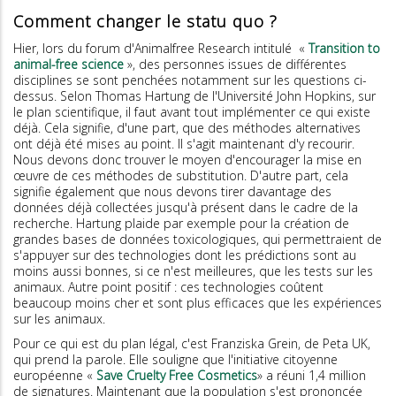
Comment changer le statu quo ?
Hier, lors du forum d'Animalfree Research intitulé «
Transition to
animal-free science
», des personnes issues de différentes
disciplines se sont penchées notamment sur les questions ci-
dessus. Selon Thomas Hartung de l'Université John Hopkins, sur
le plan scientifique, il faut avant tout implémenter ce qui existe
déjà. Cela signifie, d'une part, que des méthodes alternatives
ont déjà été mises au point. Il s'agit maintenant d'y recourir.
Nous devons donc trouver le moyen d'encourager la mise en
œuvre de ces méthodes de substitution. D'autre part, cela
signifie également que nous devons tirer davantage des
données déjà collectées jusqu'à présent dans le cadre de la
recherche. Hartung plaide par exemple pour la création de
grandes bases de données toxicologiques, qui permettraient de
s'appuyer sur des technologies dont les prédictions sont au
moins aussi bonnes, si ce n'est meilleures, que les tests sur les
animaux. Autre point positif : ces technologies coûtent
beaucoup moins cher et sont plus efficaces que les expériences
sur les animaux.
Pour ce qui est du plan légal, c'est Franziska Grein, de Peta UK,
qui prend la parole. Elle souligne que l'initiative citoyenne
européenne «
Save Cruelty Free Cosmetics
» a réuni 1,4 million
de signatures. Maintenant que la population s'est prononcée