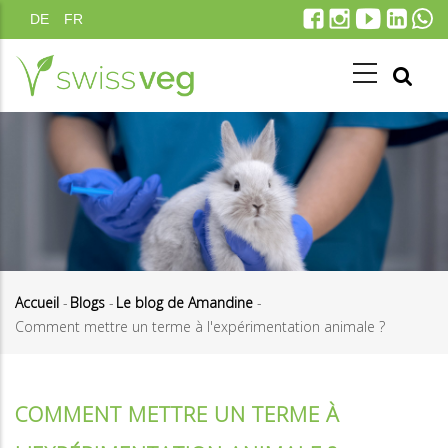
Aller
DE
FR
au
contenu
principal
Accueil
-
Blogs
-
Le blog de Amandine
-
Comment mettre un terme à l'expérimentation animale ?
Fil
d'Ariane
COMMENT METTRE UN TERME À