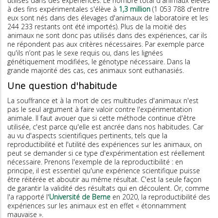
utilisés dans des expériences. Le nombre total d'animaux élevés
à des fins expérimentales s'élève à
1,3 million
(1 053 788 d'entre
eux sont nés dans des élevages d'animaux de laboratoire et les
244 233 restants ont été importés). Plus de la moitié des
animaux ne sont donc pas utilisés dans des expériences, car ils
ne répondent pas aux critères nécessaires. Par exemple parce
qu'ils n’ont pas le sexe requis ou, dans les lignées
génétiquement modifiées, le génotype nécessaire. Dans la
grande majorité des cas, ces animaux sont euthanasiés.
Une question d'habitude
La souffrance et à la mort de ces multitudes d'animaux n'est
pas le seul argument à faire valoir contre l'expérimentation
animale. Il faut avouer que si cette méthode continue d'être
utilisée, c'est parce qu'elle est ancrée dans nos habitudes. Car
au vu d'aspects scientifiques pertinents, tels que la
reproductibilité et l'utilité des expériences sur les animaux, on
peut se demander si ce type d'expérimentation est réellement
nécessaire. Prenons l'exemple de la reproductibilité : en
principe, il est essentiel qu'une expérience scientifique puisse
être réitérée et aboutir au même résultat. C'est la seule façon
de garantir la validité des résultats qui en découlent. Or, comme
l'a rapporté l'
Université de Berne
en 2020, la reproductibilité des
expériences sur les animaux est en effet « étonnamment
mauvaise ».