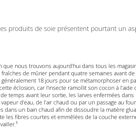
es produits de soie présentent pourtant un a
m que nous trouvons aujourd’hui dans tous les magasins
les fraîches de mûrier pendant quatre semaines avant de
 faut généralement 18 jours pour se métamorphoser en pa
cette éclosion, car l’insecte ramollit son cocon à l’aide
u de temps avant leur sortie, les larves enfermées dans 
a vapeur d’eau, de l’air chaud ou par un passage au four
 dans un bain chaud afin de dissoudre la matière glua
uite les fibres courtes et emmêlées de la couche extern
1
ailler.