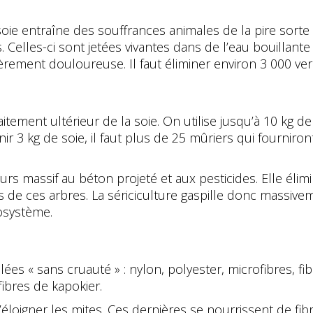
e entraîne des souffrances animales de la pire sorte qu’
es. Celles-ci sont jetées vivantes dans de l’eau bouilla
èrement douloureuse. Il faut éliminer environ 3 000 ver
itement ultérieur de la soie. On utilise jusqu’à 10 kg d
r 3 kg de soie, il faut plus de 25 mûriers qui fourniront
rs massif au béton projeté et aux pesticides. Elle élimi
 de ces arbres. La sériciculture gaspille donc massive
osystème.
llées « sans cruauté » : nylon, polyester, microfibres, f
 fibres de kapokier.
éloigner les mites. Ces dernières se nourrissent de fib