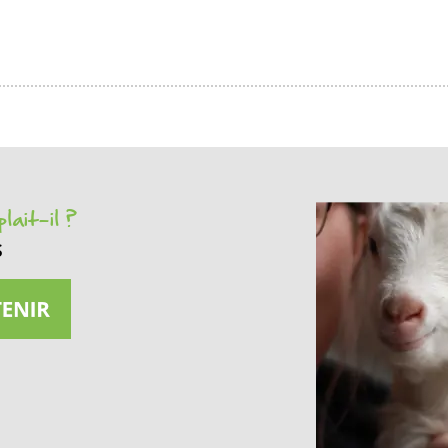
lait-il ?
s