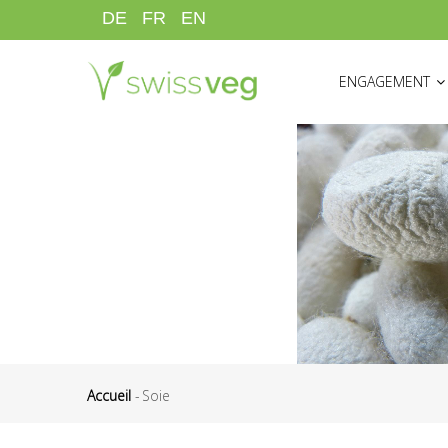
Aller
DE
FR
EN
au
HAUPTNAVIGATI
contenu
ENGAGEMENT
principal
Accueil
-
Soie
Fil