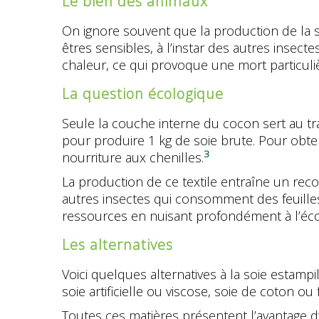
Le bien des animaux
On ignore souvent que la production de la soi
êtres sensibles, à l’instar des autres insect
chaleur, ce qui provoque une mort particuli
La question écologique
Seule la couche interne du cocon sert au tra
pour produire 1 kg de soie brute. Pour obteni
3
nourriture aux chenilles.
La production de ce textile entraîne un recou
autres insectes qui consomment des feuilles
ressources en nuisant profondément à l’éc
Les alternatives
Voici quelques alternatives à la soie estampi
soie artificielle ou viscose, soie de coton ou
Toutes ces matières présentent l’avantage d’