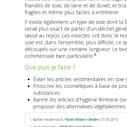
friandes de soie, de laine et de duvet, et t
fragiles et même plus faciles à entretenir.
Il existe également un type de soie dont la fa
serait plus exact de parler d’un déchet géné
laissé au repos. Les insectes ont donc le te
soie est, dans l’ensemble, plus difficile, ce q
découpés sur une certaine longueur. Le text
4
commerciale bien particulière.
Que puis-je faire ?
Éviter les articles vestimentaires en soie 
Proscrire les cosmétiques à base de pro
substances.
Bannir les articles d’hygiène féminine (
proposer des alternatives végétaliennes 
1. Bärbel Heidenreich,
Planet Wissen «Seide»
, 07.09.2015
2. Animal Equality,
«Wolle/Daunen/Seide»