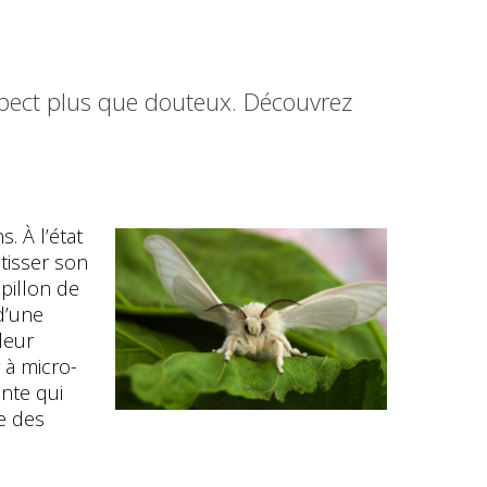
spect plus que douteux. Découvrez
. À l’état
 tisser son
pillon de
 d’une
leur
 à micro-
nte qui
e des