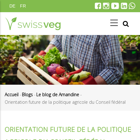
Aller
DE
FR
au
contenu
principal
Accueil
-
Blogs
-
Le blog de Amandine
-
Orientation future de la politique agricole du Conseil fédéral
Fil
d'Ariane
ORIENTATION FUTURE DE LA POLITIQUE