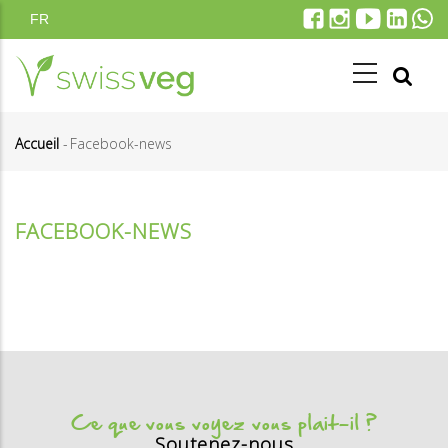
Aller
FR
au
contenu
principal
Accueil
-
Facebook-news
Fil
d'Ariane
FACEBOOK-NEWS
Ce que vous voyez vous plait-il ?
Soutenez-nous