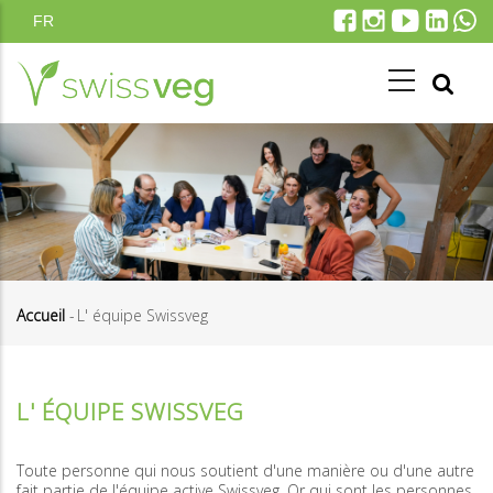
Aller
FR
au
contenu
principal
Accueil
-
L' équipe Swissveg
Fil
d'Ariane
L' ÉQUIPE SWISSVEG
Toute personne qui nous soutient d'une manière ou d'une autre
fait partie de l'équipe active Swissveg. Or qui sont les personnes