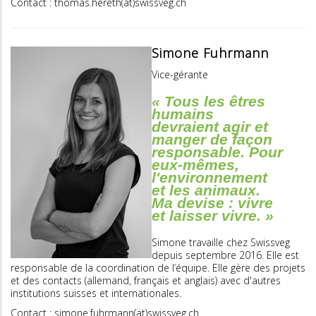
Contact : thomas.hereth(ät)swissveg.ch
Simone Fuhrmann
Vice-gérante
« Tous les êtres
humains
devraient agir et
manger de façon
responsable. Pour
eux-mêmes,
l'environnement
et les animaux.
Ma devise : vivre
et laisser vivre. »
Simone travaille chez Swissveg
depuis septembre 2016. Elle est
responsable de la coordination de l‘équipe. Elle gère des projets
et des contacts (allemand, français et anglais) avec d'autres
institutions suisses et internationales.
Contact : simone.fuhrmann(ät)swissveg.ch