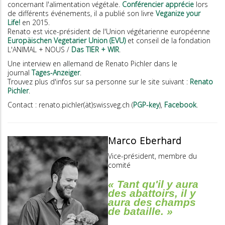
concernant l'alimentation végétale.
Conférencier apprécie
lors
de différents événements, il a publié son livre
Veganize your
Life!
en 2015.
Renato est vice-président de l'Union végétarienne européenne
Europäischen Vegetarier Union (EVU)
et conseil de la fondation
L'ANIMAL + NOUS /
Das TIER + WIR
.
Une interview en allemand de Renato Pichler dans le
journal
Tages-Anzeiger
.
Trouvez plus d'infos sur sa personne sur le site suivant :
Renato
Pichler
.
Contact : renato.pichler(ät)swissveg.ch (
PGP-key
),
Facebook
.
Marco Eberhard
Vice-président, membre du
comité
« Tant qu'il y aura
des abattoirs, il y
aura des champs
de bataille. »