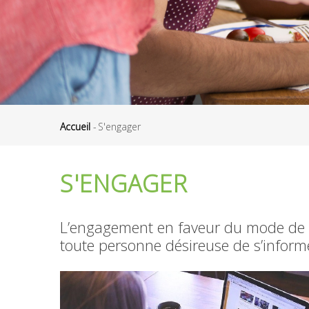
Accueil
-
S'engager
Fil
d'Ariane
S'ENGAGER
L’engagement en faveur du mode de v
toute personne désireuse de s’informe