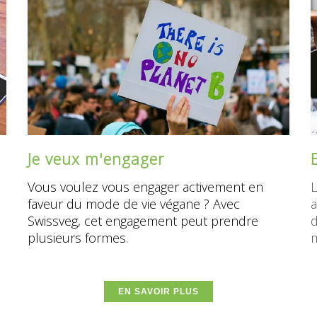
Je veux m'engager
Vous voulez vous engager activement en
L
faveur du mode de vie végane ? Avec
a
Swissveg, cet engagement peut prendre
d
plusieurs formes.
EN SAVOIR PLUS