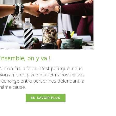
Ensemble, on y va !
’union fait la force. C’est pourquoi nous
vons mis en place plusieurs possibilités
’échange entre personnes défendant la
même cause.
EN SAVOIR PLUS