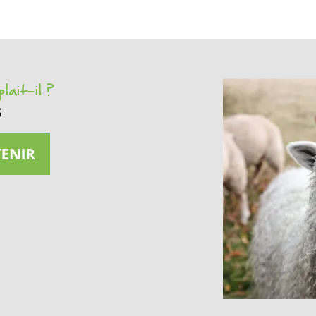
lait-il ?
s