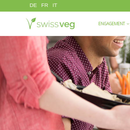
Aller
DE
FR
IT
au
HAUPTNAVIGATI
contenu
ENGAGEMENT
principal