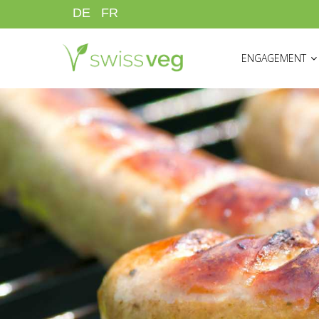
Aller
DE
FR
au
HAUPTNAVIGATI
contenu
ENGAGEMENT
principal