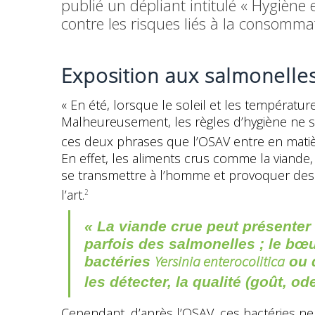
publié un dépliant intitulé « Hygiène 
contre les risques liés à la consommat
Exposition aux salmonelles 
« En été, lorsque le soleil et les températ
Malheureusement, les règles d’hygiène ne sont
ces deux phrases que l’OSAV entre en matiè
En effet, les aliments crus comme la viande,
se transmettre à l’homme et provoquer des 
l’art.
2
« La viande crue peut présenter 
parfois des salmonelles ; le bœu
Yersinia enterocolitica
bactéries
ou 
les détecter, la qualité (goût, o
Cependant, d’après l’OSAV, ces bactéries n