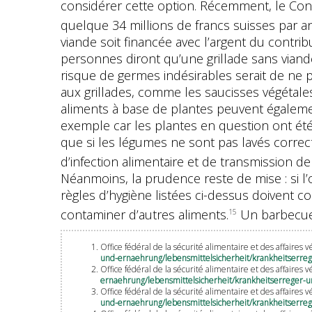
considérer cette option. Récemment, le Cons
quelque 34 millions de francs suisses par an
viande soit financée avec l’argent du contri
personnes diront qu’une grillade sans viande
risque de germes indésirables serait de ne pa
aux grillades, comme les saucisses végétales,
aliments à base de plantes peuvent égaleme
exemple car les plantes en question ont été 
que si les légumes ne sont pas lavés correc
d’infection alimentaire et de transmission de
Néanmoins, la prudence reste de mise : si l
règles d’hygiène listées ci-dessus doivent c
contaminer d’autres aliments.
Un barbecue e
15
Office fédéral de la sécurité alimentaire et des affaires 
und-ernaehrung/lebensmittelsicherheit/krankheitserr
Office fédéral de la sécurité alimentaire et des affaires
ernaehrung/lebensmittelsicherheit/krankheitserreger-
Office fédéral de la sécurité alimentaire et des affaires 
und-ernaehrung/lebensmittelsicherheit/krankheitserr