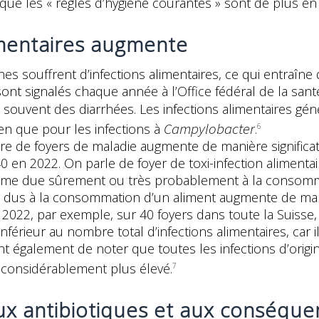
ue les « règles d’hygiène courantes » sont de plus e
imentaires augmente
s souffrent d’infections alimentaires, ce qui entraîne 
 sont signalés chaque année à l’Office fédéral de la sa
 souvent des diarrhées. Les infections alimentaires gén
Campylobacter
ien que pour les infections à
.
6
de foyers de maladie augmente de manière significative
40 en 2022. On parle de foyer de toxi-infection aliment
homme due sûrement ou très probablement à la consom
 dus à la consommation d’un aliment augmente de man
n 2022, par exemple, sur 40 foyers dans toute la Suis
inférieur au nombre total d’infections alimentaires, car 
 également de noter que toutes les infections d’origin
 considérablement plus élevé.
7
aux antibiotiques et aux conséqu