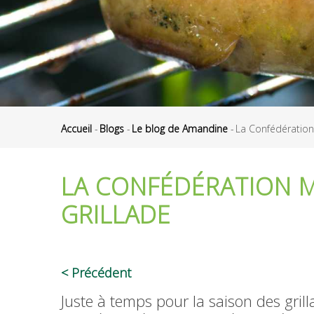
Accueil
-
Blogs
-
Le blog de Amandine
-
La Confédération 
Fil
d'Ariane
LA CONFÉDÉRATION M
GRILLADE
Précédent
Juste à temps pour la saison des grilla