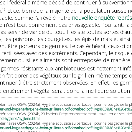
eil fédéral a même décidé de continuer à subventionne
.
Et ce, bien que la majorité de la population suisse n
13
buable, comme l’a révélé notre
nouvelle enquête représ
 n’est tout bonnement pas envisageable. Pourtant, la s
s servir de viande du tout. Il existe toutes sortes d’au
 les poivrons, les courgettes, les épis de maïs et ainsi
nt être porteurs de germes. Le cas échéant, ceux-ci pr
fertilisées avec des excréments. Cependant, le risque d
tement ou si les aliments sont entreposés de manière i
 germes résistants aux antibiotiques est nettement inféri
’on fait dorer des végétaux sur le grill en même temps 
ontinuer à être strictement observées. En effet, les ge
ntièrement végétal serait donc la meilleure solution p
vétérinaires OSAV. (2024a). Hygiène et cuisson au barbecue : pour ne pas gâcher le pl
eger-und-hygiene/hygiene-beim-grillieren.pdf.download.pdf/Hygi%C3%A8ne%20et
 vétérinaires OSAV. (2024b, 29 février). Préparer correctement – savourer en sécurit
und-hygiene/hygiene.html
vétérinaires OSAV. (2024a). Hygiène et cuisson au barbecue : pour ne pas gâcher le pl
eger-und-hygiene/hygiene-beim-grillieren.pdf.download.pdf/Hygi%C3%A8ne%20et