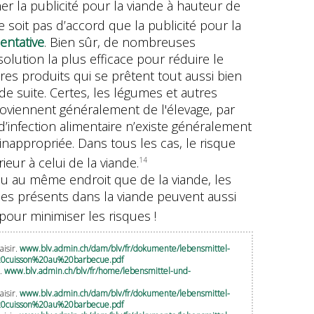
r la publicité pour la viande à hauteur de
e soit pas d’accord que la publicité pour la
entative
. Bien sûr, de nombreuses
olution la plus efficace pour réduire le
tres produits qui se prêtent tout aussi bien
 de suite. Certes, les légumes et autres
oviennent généralement de l'élevage, par
’infection alimentaire n’existe généralement
nappropriée. Dans tous les cas, le risque
eur à celui de la viande.
14
ou au même endroit que de la viande, les
rmes présents dans la viande peuvent aussi
our minimiser les risques !
aisir.
www.blv.admin.ch/dam/blv/fr/dokumente/lebensmittel-
%20cuisson%20au%20barbecue.pdf
é.
www.blv.admin.ch/blv/fr/home/lebensmittel-und-
aisir.
www.blv.admin.ch/dam/blv/fr/dokumente/lebensmittel-
%20cuisson%20au%20barbecue.pdf