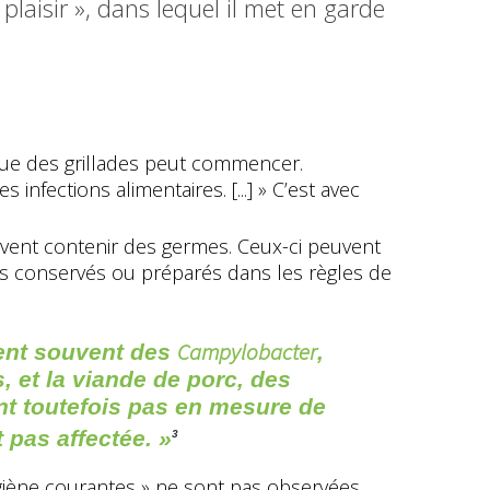
plaisir », dans lequel il met en garde
ndue des grillades peut commencer.
nfections alimentaires. [...] » C’est avec
peuvent contenir des germes. Ceux-ci peuvent
as conservés ou préparés dans les règles de
Campylobacter
tient souvent des
,
, et la viande de porc, des
t toutefois pas en mesure de
t pas affectée. »
3
ygiène courantes » ne sont pas observées