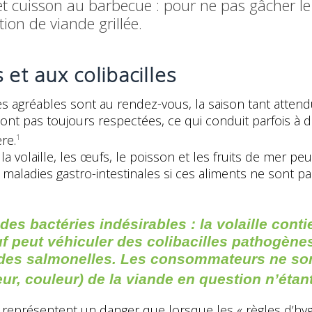
et cuisson au barbecue : pour ne pas gâcher le 
ion de viande grillée.
et aux colibacilles
ures agréables sont au rendez-vous, la saison tant atte
 pas toujours respectées, ce qui conduit parfois à des i
re.
1
 la volaille, les œufs, le poisson et les fruits de mer 
maladies gastro-intestinales si ces aliments ne sont p
des bactéries indésirables : la volaille con
f peut véhiculer des colibacilles pathogènes
des salmonelles. Les consommateurs ne son
deur, couleur) de la viande en question n’étan
e représentent un danger que lorsque les « règles d’h