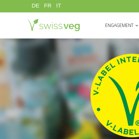
Aller
DE
FR
IT
au
HAUPTNAVIGATI
contenu
ENGAGEMENT
principal