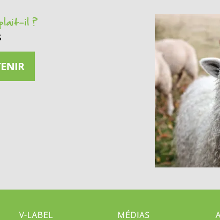
lait-il ?
s
V-LABEL
MÉDIAS