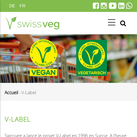
Aller
DE
FR
au
contenu
principal
Accueil
-
V-Label
Fil
d'Ariane
V-LABEL
Swissveg a lancé le projet V-Label en 1996 en Suisse. A l'heure