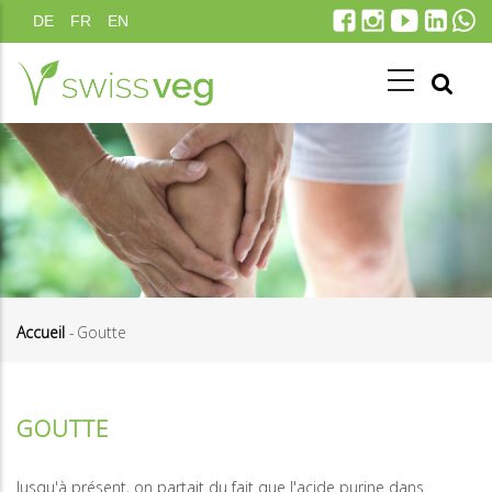
Aller
DE
FR
EN
au
contenu
principal
Accueil
-
Goutte
Fil
d'Ariane
GOUTTE
Jusqu'à présent, on partait du fait que l'acide purine dans