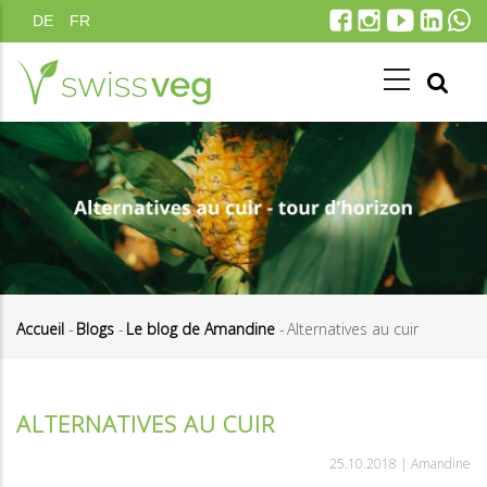
Aller
DE
FR
au
contenu
principal
Accueil
-
Blogs
-
Le blog de Amandine
-
Alternatives au cuir
Fil
d'Ariane
ALTERNATIVES AU CUIR
25.10.2018 |
Amandine