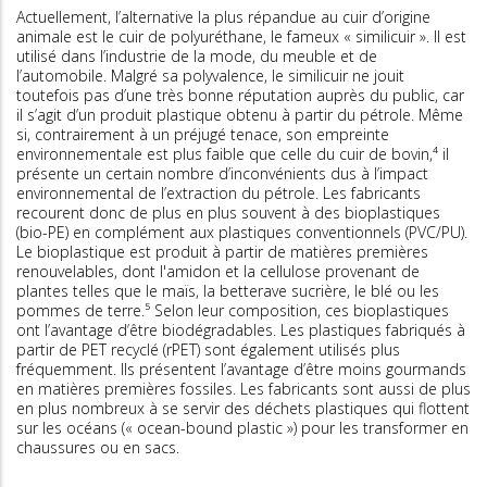
Actuellement, l’alternative la plus répandue au cuir d’origine
animale est le cuir de polyuréthane, le fameux « similicuir ». Il est
utilisé dans l’industrie de la mode, du meuble et de
l’automobile. Malgré sa polyvalence, le similicuir ne jouit
toutefois pas d’une très bonne réputation auprès du public, car
il s’agit d’un produit plastique obtenu à partir du pétrole. Même
si, contrairement à un préjugé tenace, son empreinte
environnementale est plus faible que celle du cuir de bovin,⁴ il
présente un certain nombre d’inconvénients dus à l’impact
environnemental de l’extraction du pétrole. Les fabricants
recourent donc de plus en plus souvent à des bioplastiques
(bio-PE) en complément aux plastiques conventionnels (PVC/PU).
Le bioplastique est produit à partir de matières premières
renouvelables, dont l'amidon et la cellulose provenant de
plantes telles que le maïs, la betterave sucrière, le blé ou les
pommes de terre.⁵ Selon leur composition, ces bioplastiques
ont l’avantage d’être biodégradables. Les plastiques fabriqués à
partir de PET recyclé (rPET) sont également utilisés plus
fréquemment. Ils présentent l’avantage d’être moins gourmands
en matières premières fossiles. Les fabricants sont aussi de plus
en plus nombreux à se servir des déchets plastiques qui flottent
sur les océans (« ocean-bound plastic ») pour les transformer en
chaussures ou en sacs.