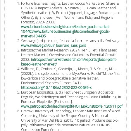
Fortune Business Insights. Leather Goods Market Size, Share &
COVID-19 Impact Analysis, By Source (Full Grain Leather and
Synthetic Leather), By Product (Apparel, Luggage, Footwear, and
Others), By End-user (Men, Women, and Kids), and Regional
Forecast, 2023- 2030.
www.fortunebusinessinsights.com/leather-goods-market-
104405www.fortunebusinessinsights.com/leather-goods-
market-104405
Swissveg. (s. d.). Le cuir, c’est de la fourrure sans poils. Swissveg.
www.swissveg.ch/cuir_fourrure_sans_poils
Introspective Market Research. (2024, 1er juillet). Plant Based
Leather Market | Overview and Outlook by Potential Growth
2032.
introspectivemarketresearch.com/reports/global-plant-
based-leather-market/
Williams, E., Cenian, K., Golsteijn, L., Morris, B. & Scullin, M. L.
(2022b). Life cycle assessment of MycoWorks’ ReishiTM: the first
low-carbon and biodegradable alternative leather.
Environmental Sciences Europe, 34(1).
https://doi.org/10.1186/s12302-022-00689-x
European Bioplastics. (s. d.). Fact Sheet European Bioplastics:
Begriffe, Werkstofftypen und Technologien – eine Einführung. In
European Bioplastics [Fact sheet].
www.petroplast.ch/fileadmin/pdf/HOI_Biokunststoffe_120911.pdf
Cracow University of Technology, Latvian State Institute of Wood
Chemistry, University of the Basque Country & National
University of Mar Del Plata. (2015, 10 juillet). Produire des bio-
polyuréthanes à partir de ressources naturelles. CORDIS |
Commission Européenne.