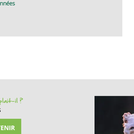
onnées
lait-il ?
s