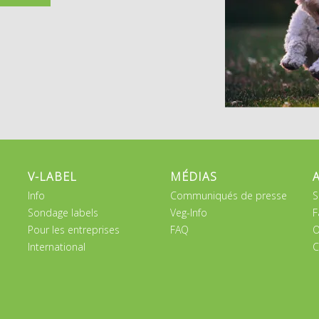
V-LABEL
MÉDIAS
Info
Communiqués de presse
S
Sondage labels
Veg-Info
F
Pour les entreprises
FAQ
O
International
C