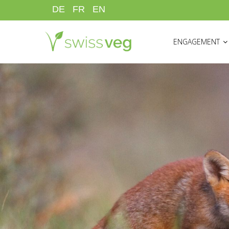
Aller
DE
FR
EN
au
HAUPTNAVIGATI
contenu
ENGAGEMENT
principal