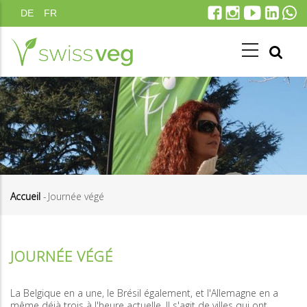
Aller
DE
FR
au
contenu
principal
Accueil
-
Journée végé
Fil
d'Ariane
JOURNÉE VÉGÉ
La Belgique en a une, le Brésil également, et l'Allemagne en a
même déjà trois à l'heure actuelle. Il s'agit de villes qui ont