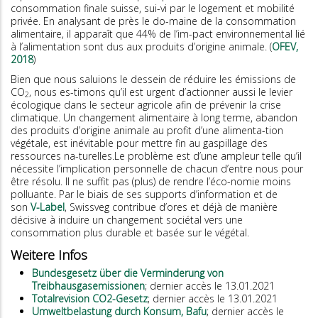
consommation finale suisse, sui-vi par le logement et mobilité
privée. En analysant de près le do-maine de la consommation
alimentaire, il apparaît que 44% de l’im-pact environnemental lié
à l’alimentation sont dus aux produits d’origine animale. (
OFEV,
2018
)
Bien que nous saluions le dessein de réduire les émissions de
CO
, nous es-timons qu’il est urgent d’actionner aussi le levier
2
écologique dans le secteur agricole afin de prévenir la crise
climatique. Un changement alimentaire à long terme, abandon
des produits d’origine animale au profit d’une alimenta-tion
végétale, est inévitable pour mettre fin au gaspillage des
ressources na-turelles.Le problème est d’une ampleur telle qu’il
nécessite l’implication personnelle de chacun d’entre nous pour
être résolu. Il ne suffit pas (plus) de rendre l’éco-nomie moins
polluante. Par le biais de ses supports d’information et de
son
V-Label
, Swissveg contribue d’ores et déjà de manière
décisive à induire un changement sociétal vers une
consommation plus durable et basée sur le végétal.
Weitere Infos
Bundesgesetz über die Verminderung von
Treibhausgasemissionen
; dernier accès le 13.01.2021
Totalrevision CO2-Gesetz
; dernier accès le 13.01.2021
Umweltbelastung durch Konsum, Bafu
; dernier accès le