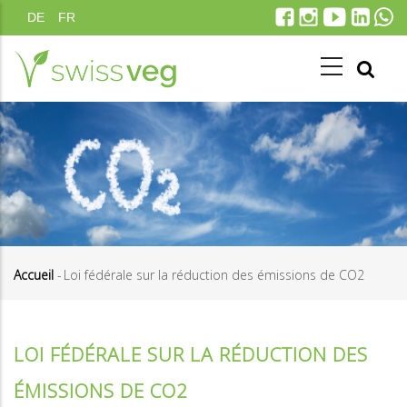
Aller
DE
FR
au
contenu
principal
Accueil
-
Loi fédérale sur la réduction des émissions de CO2
Fil
d'Ariane
LOI FÉDÉRALE SUR LA RÉDUCTION DES
ÉMISSIONS DE CO2