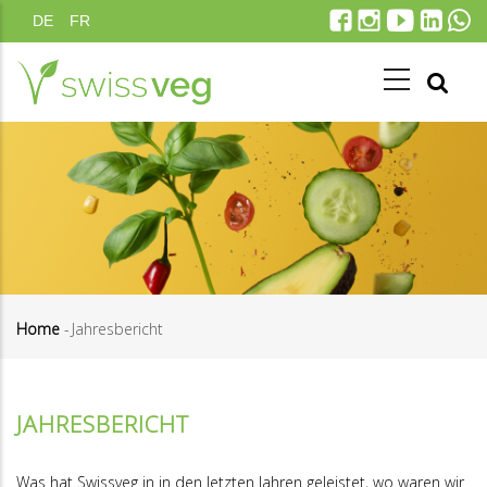
Skip
DE
FR
to
main
content
Home
-
Jahresbericht
Breadcrumb
JAHRESBERICHT
Was hat Swissveg in in den letzten Jahren geleistet, wo waren wir