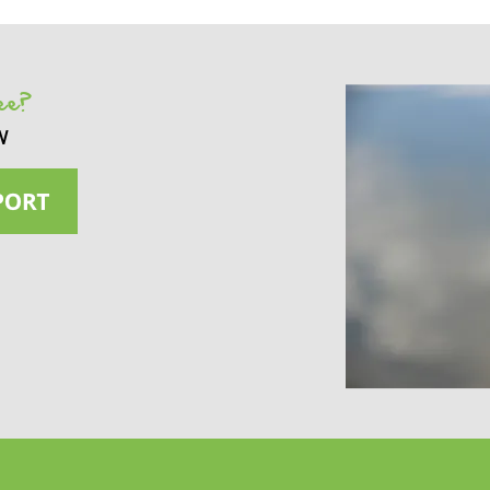
see?
w