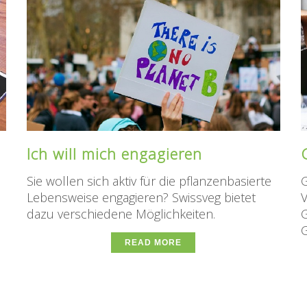
Ich will mich engagieren
Sie wollen sich aktiv für die pflanzenbasierte
G
Lebensweise engagieren? Swissveg bietet
V
dazu verschiedene Möglichkeiten.
G
G
READ MORE