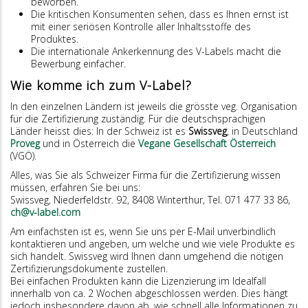
beworben.
Die kritischen Konsumenten sehen, dass es Ihnen ernst ist
mit einer seriösen Kontrolle aller Inhaltsstoffe des
Produktes.
Die internationale Ankerkennung des V-Labels macht die
Bewerbung einfacher.
Wie komme ich zum V-Label?
In den einzelnen Ländern ist jeweils die grösste veg. Organisation
für die Zertifizierung zuständig. Für die deutschsprachigen
Länder heisst dies: In der Schweiz ist es
Swissveg
, in Deutschland
Proveg
und in Österreich die
Vegane Gesellschaft Österreich
(VGÖ).
Alles, was Sie als Schweizer Firma für die Zertifizierung wissen
müssen, erfahren Sie bei uns:
Swissveg, Niederfeldstr. 92, 8408 Winterthur, Tel. 071 477 33 86,
ch@v-label.com
Am einfachsten ist es, wenn Sie uns per E-Mail unverbindlich
kontaktieren und angeben, um welche und wie viele Produkte es
sich handelt. Swissveg wird Ihnen dann umgehend die nötigen
Zertifizierungsdokumente zustellen.
Bei einfachen Produkten kann die Lizenzierung im Idealfall
innerhalb von ca. 2 Wochen abgeschlossen werden. Dies hängt
jedoch insbesondere davon ab, wie schnell alle Informationen zu