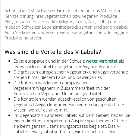
Schon über 250 Schweizer Firmen setzen auf das V-Label zur
Kennzeichnung ihrer vegetarischen bzw. veganen Produkte.
Alle grösseren Supermärkte (Migros, Coop, Aldi, Lidl ...) und die
meisten Schweizer Lebensmittelproduzenten sind schon dabei.
Auch Sie können dabei sein, wenn Sie vegetarische oder vegane
Produkte herstellen!
Was sind die Vorteile des V-Labels?
Es ist europaweit und in der Schweiz
weiter verbreitet
als
jedes andere Label für vegetarische/vegane Produkte.
Die grössten europäischen Vegetarier- und Veganverbände
stehen hinter diesem Label und bewerben es.
Die Kriterien wurden von europäischen
Vegetariern/Veganern in Zusammenarbeit mit der
Europäischen Vegetarier Union ausgearbeitet.
Die Kontrollen werden ausschliesslich von geschulten
vegetarisch/vegan lebenden Fachleuten durchgeführt, die
wissen, worauf es ankommt.
Im Gegensatz zu anderen Labels auf dem Gebiet, haben Sie
einen direkten, kompetenten Ansprechpartner vor Ort, der
sie beim ganzen Lizenzierungsprozess begleitet. Das V-
Label ist zwar global verbreitet, wird jedoch mit seiner