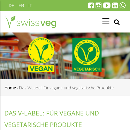
Skip
DE
FR
IT
to
main
content
Home
-
Das V-Label: für vegane und vegetarische Produkte
Breadcrumb
DAS V-LABEL: FÜR VEGANE UND
VEGETARISCHE PRODUKTE