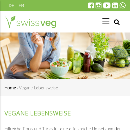
Skip
DE
FR
to
main
content
Home
-
Vegane Lebensweise
Breadcrumb
VEGANE LEBENSWEISE
Hilfreiche Tipps und Tricks für eine erfolgreiche Umsetzung der