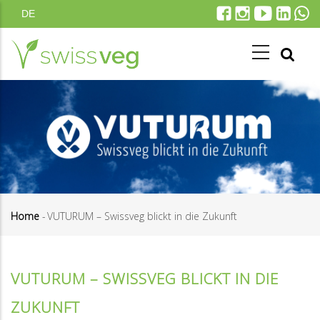
Skip
DE
to
main
content
Home
-
VUTURUM – Swissveg blickt in die Zukunft
Breadcrumb
VUTURUM – SWISSVEG BLICKT IN DIE
ZUKUNFT