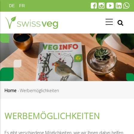
Skip
DE
FR
to
main
content
Home
-
Werbemöglichkeiten
Breadcrumb
WERBEMÖGLICHKEITEN
Es gibt verschiedene Möglichkeiten, wie wir Ihnen dabei helfen