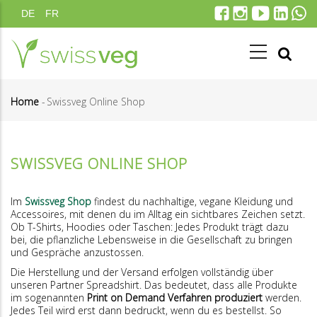
Skip
DE
FR
to
main
content
Home
-
Swissveg Online Shop
Breadcrumb
SWISSVEG ONLINE SHOP
Im
Swissveg Shop
findest du nachhaltige, vegane Kleidung und
Accessoires, mit denen du im Alltag ein sichtbares Zeichen setzt.
Ob T-Shirts, Hoodies oder Taschen: Jedes Produkt trägt dazu
bei, die pflanzliche Lebensweise in die Gesellschaft zu bringen
und Gespräche anzustossen.
Die Herstellung und der Versand erfolgen vollständig über
unseren Partner
Spreadshirt
. Das bedeutet, dass alle Produkte
im sogenannten
Print on Demand Verfahren produziert
werden.
Jedes Teil wird erst dann bedruckt, wenn du es bestellst. So