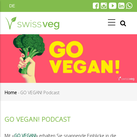
Skip
DE
to
main
content
Home
-
GO VEGAN! Podcast
Breadcrumb
GO VEGAN! PODCAST
Mit «
GO VEGAN!
» erhalten Sie spannende Einblicke in die