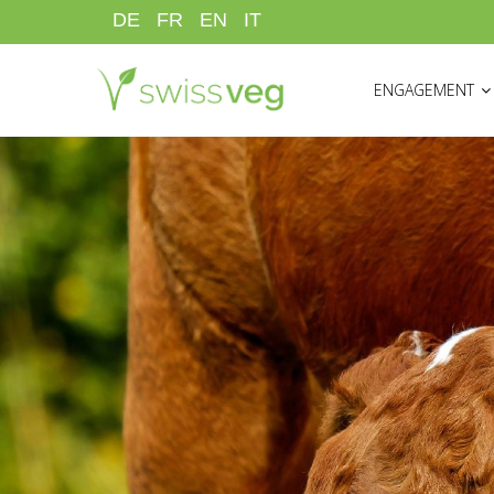
Skip
DE
FR
EN
IT
to
HAUPTNAVIGATI
main
ENGAGEMENT
content