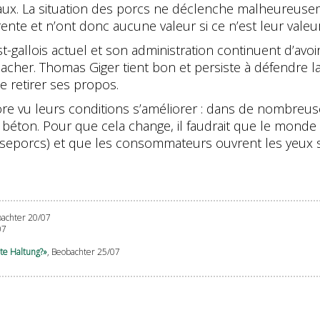
nimaux. La situation des porcs ne déclenche malheureuse
te et n’ont donc aucune valeur si ce n’est leur vale
st-gallois actuel et son administration continuent d’a
acher. Thomas Giger tient bon et persiste à défendre la
de retirer ses propos.
 vu leurs conditions s’améliorer : dans de nombreuses 
n béton. Pour que cela change, il faudrait que le monde
isseporcs) et que les consommateurs ouvrent les yeux s
bachter 20/07
07
te Haltung?»
, Beobachter 25/07