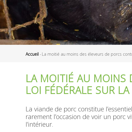
Accueil
-
La moitié au moins des éleveurs de porcs contr
Fil
d'Ariane
LA MOITIÉ AU MOINS
LOI FÉDÉRALE SUR L
La viande de porc constitue l’essent
rarement l’occasion de voir un porc 
l’intérieur.