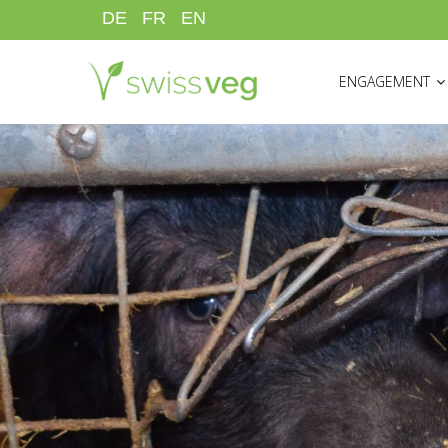
Aller
DE
FR
EN
au
HAUPTNAVIGATI
contenu
ENGAGEMENT
principal