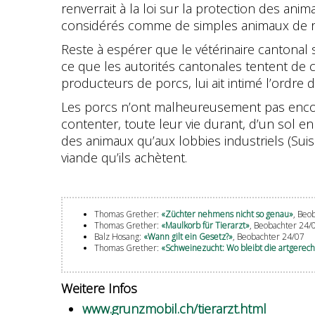
renverrait à la loi sur la protection des a
considérés comme de simples animaux de ren
Reste à espérer que le vétérinaire cantonal 
ce que les autorités cantonales tentent de c
producteurs de porcs, lui ait intimé l’ordre 
Les porcs n’ont malheureusement pas encore
contenter, toute leur vie durant, d’un sol e
des animaux qu’aux lobbies industriels (Su
viande qu’ils achètent.
Thomas Grether:
«Züchter nehmens nicht so genau»
, Beo
Thomas Grether:
«Maulkorb für Tierarzt»
, Beobachter 24/
Balz Hosang:
«Wann gilt ein Gesetz?»
, Beobachter 24/07
Thomas Grether:
«Schweinezucht: Wo bleibt die artgerech
Weitere Infos
www.grunzmobil.ch/tierarzt.html