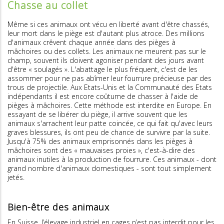
Chasse au collet
Même si ces animaux ont vécu en liberté avant d'être chassés,
leur mort dans le piège est d'autant plus atroce. Des millions
d'animaux crêvent chaque année dans des pièges à
mâchoires ou des collets. Les animaux ne meurent pas sur le
champ, souvent ils doivent agoniser pendant des jours avant
d'être « soulagés ». L'abattage le plus fréquent, c'est de les
assommer pour ne pas abîmer leur fourrure précieuse par des
trous de projectile. Aux Etats-Unis et la Communauté des Etats
indépendants il est encore coûtume de chasser à l'aide de
pièges à mâchoires. Cette méthode est interdite en Europe. En
essayant de se libérer du piège, il arrive souvent que les
animaux s'arrachent leur patte coincée, ce qui fait qu'avec leurs
graves blessures, ils ont peu de chance de survivre par la suite.
Jusqu'à 75% des animaux emprisonnés dans les pièges à
mâchoires sont des « mauvaises proies », c'est-à-dire des
animaux inutiles à la production de fourrure. Ces animaux - dont
grand nombre d'animaux domestiques - sont tout simplement
jetés.
Bien-être des animaux
En Suisse, l’élevage industriel en cages n’est pas interdit pour les