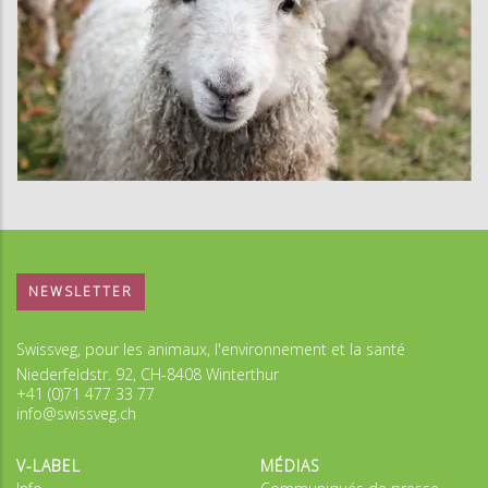
NEWSLETTER
Swissveg, pour les animaux, l'environnement et la santé
Niederfeldstr. 92, CH-8408 Winterthur
+41 (0)71 477 33 77
info@swissveg.ch
V-LABEL
MÉDIAS