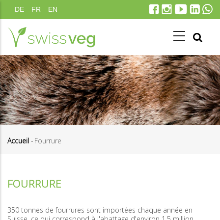
Aller
DE
FR
EN
au
contenu
principal
Accueil
-
Fourrure
Fil
d'Ariane
FOURRURE
350 tonnes de fourrures sont importées chaque année en
Suisse, ce qui correspond à l'abattage d'environ 1,5 million