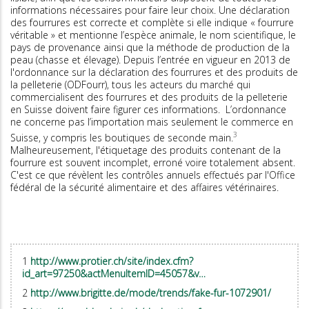
informations nécessaires pour faire leur choix. Une déclaration
des fourrures est correcte et complète si elle indique « fourrure
véritable » et mentionne l’espèce animale, le nom scientifique, le
pays de provenance ainsi que la méthode de production de la
peau (chasse et élevage). Depuis l’entrée en vigueur en 2013 de
l'ordonnance sur la déclaration des fourrures et des produits de
la pelleterie (ODFourr), tous les acteurs du marché qui
commercialisent des fourrures et des produits de la pelleterie
en Suisse doivent faire figurer ces informations. L’ordonnance
ne concerne pas l’importation mais seulement le commerce en
3
Suisse, y compris les boutiques de seconde main.
Malheureusement, l'étiquetage des produits contenant de la
fourrure est souvent incomplet, erroné voire totalement absent.
C'est ce que révèlent les contrôles annuels effectués par l'Office
fédéral de la sécurité alimentaire et des affaires vétérinaires.
1
http://www.protier.ch/site/index.cfm?
id_art=97250&actMenuItemID=45057&v…
2
http://www.brigitte.de/mode/trends/fake-fur-1072901/