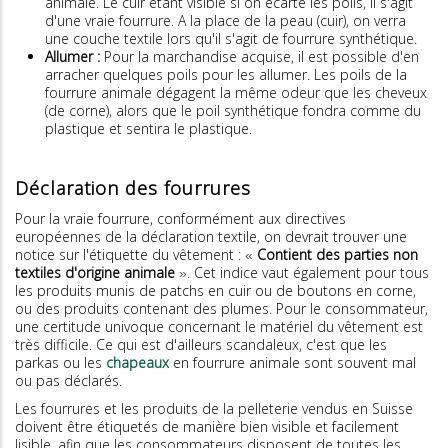
animale. Le cuir étant visible si on écarte les poils, il s'agit
d'une vraie fourrure. A la place de la peau (cuir), on verra
une couche textile lors qu'il s'agit de fourrure synthétique.
Allumer :
Pour la marchandise acquise, il est possible d'en
arracher quelques poils pour les allumer. Les poils de la
fourrure animale dégagent la même odeur que les cheveux
(de corne), alors que le poil synthétique fondra comme du
plastique et sentira le plastique.
Déclaration des fourrures
Pour la vraie fourrure, conformément aux directives
européennes de la déclaration textile, on devrait trouver une
notice sur l'étiquette du vêtement :
Contient des parties non
«
textiles d'origine animale
. Cet indice vaut également pour tous
»
les produits munis de patchs en cuir ou de boutons en corne,
ou des produits contenant des plumes. Pour le consommateur,
une certitude univoque concernant le matériel du vêtement est
très difficile. Ce qui est d'ailleurs scandaleux, c'est que les
parkas ou les
chapeaux
en fourrure animale sont souvent mal
ou pas déclarés.
Les fourrures et les produits de la pelleterie vendus en Suisse
doivent être étiquetés de manière bien visible et facilement
lisible, afin que les consommateurs disposent de toutes les