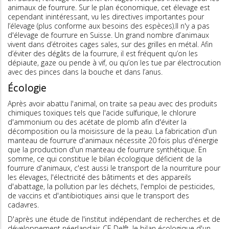
animaux de fourrure. Sur le plan économique, cet élevage est
cependant inintéressant, vu les directives importantes pour
l’élevage (plus conforme aux besoins des espèces).Il n'y a pas
d'élevage de fourrure en Suisse. Un grand nombre d’animaux
vivent dans d’étroites cages sales, sur des grilles en métal. Afin
d’éviter des dégâts de la fourrure, il est fréquent qu’on les
dépiaute, gaze ou pende à vif, ou qu’on les tue par électrocution
avec des pinces dans la bouche et dans l’anus.
Écologie
Après avoir abattu l'animal, on traite sa peau avec des produits
chimiques toxiques tels que l'acide sulfurique, le chlorure
d'ammonium ou des acétate de plomb afin d'éviter la
décomposition ou la moisissure de la peau. La fabrication d'un
manteau de fourrure d'animaux nécessite 20 fois plus d'énergie
que la production d'un manteau de fourrure synthétique. En
somme, ce qui constitue le bilan écologique déficient de la
fourrure d'animaux, c'est aussi le transport de la nourriture pour
les élevages, l'électricité des bâtiments et des appareils
d'abattage, la pollution par les déchets, l'emploi de pesticides,
de vaccins et d'antibiotiques ainsi que le transport des
cadavres.
D'après une étude de l'institut indépendant de recherches et de
développement néerlandais CE Delft, le bilan écologique d'un