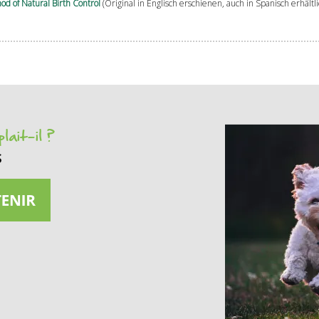
d of Natural Birth Control
(Original in Englisch erschienen, auch in Spanisch erhältli
lait-il ?
s