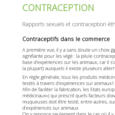
d'Ariane
CONTRACEPTION
Rapports sexuels et contraception éth
Contraceptifs dans le commerce
A première vue, il y a sans doute un choix g
signifiante pour les végé : la pilule contracep
base d’expériences sur les animaux, car il s
la plupart) auxquels il existe plusieurs alter
En règle générale, tous les produits médici
testés à travers d’expériences sur animaux1
Afin de faciliter la fabrication, les Etats e
médicinaux») qui prescrit quels facteurs doi
muqueuses doit être testé, entre-autres, sur 
d’expériences sur animaux.
On y renonce seulement dans le cas où il y 