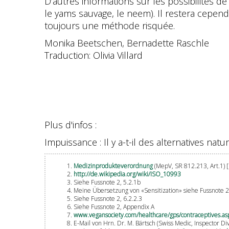
D’autres informations sur les possibilités 
le yams sauvage, le neem). Il restera cepend
toujours une méthode risquée.
Monika Beetschen, Bernadette Raschle
Traduction: Olivia Villard
Plus d'infos :
Impuissance : Il y a-t-il des alternatives natur
Medizinprodukteverordnung
(MepV, SR 812.213, Art.1) 
http://de.wikipedia.org/wiki/ISO_10993
Siehe Fussnote 2, 5.2.1b
Meine Übersetzung von «Sensitization» siehe Fussnote 2
Siehe Fussnote 2, 6.2.2.3
Siehe Fussnote 2, Appendix A
www.vegansociety.com/healthcare/gps/contraceptives.a
E-Mail von Hrn. Dr. M. Bärtsch (Swiss Medic, Inspector D