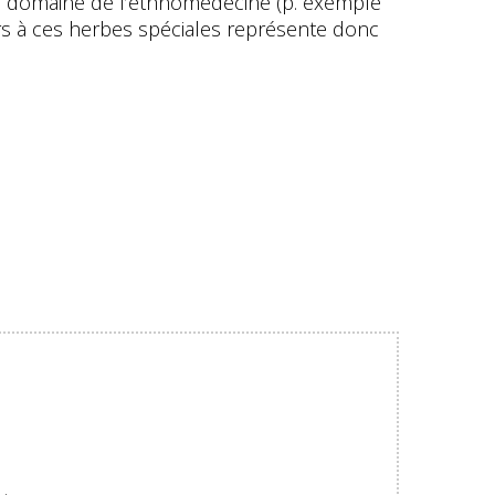
 le domaine de l’ethnomédecine (p. exemple
urs à ces herbes spéciales représente donc