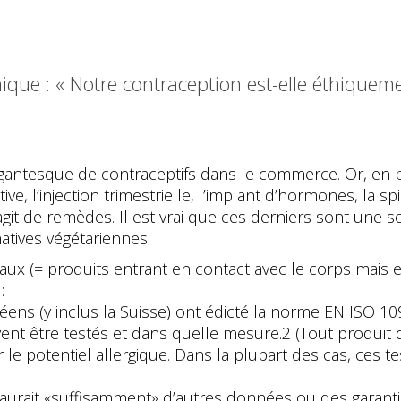
ique : « Notre contraception est-elle éthiqueme
igantesque de contraceptifs dans le commerce. Or, en pr
tive, l’injection trimestrielle, l’implant d’hormones, la s
’agit de remèdes. Il est vrai que ces derniers sont un
natives végétariennes.
naux (= produits entrant en contact avec le corps mai
 :
uropéens (y inclus la Suisse) ont édicté la norme EN ISO 
vent être testés et dans quelle mesure.2 (Tout produit d
le potentiel allergique. Dans la plupart des cas, ces te
aurait «suffisamment» d’autres données ou des garantie