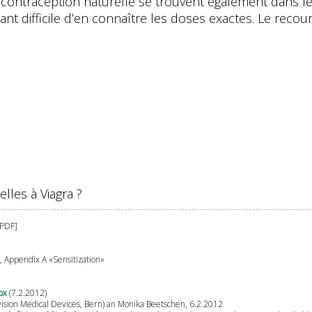
de contraception naturelle se trouvent également dans
ant difficile d’en connaître les doses exactes. Le reco
elles à Viagra ?
[PDF]
, Appendix A «Sensitization»
spx
(7.2.2012)
ivision Medical Devices, Bern) an Monika Beetschen, 6.2.2012