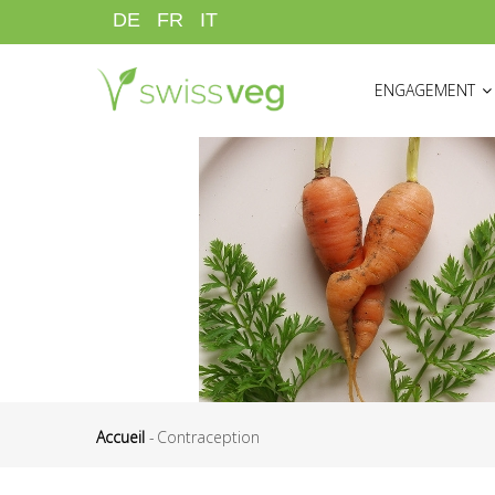
Aller
DE
FR
IT
au
HAUPTNAVIGATI
contenu
ENGAGEMENT
principal
Accueil
-
Contraception
Fil