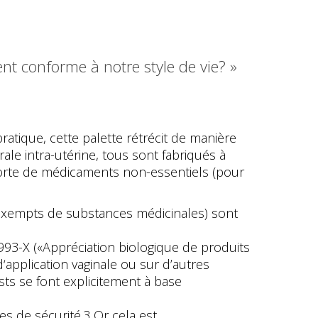
nt conforme à notre style de vie? »
atique, cette palette rétrécit de manière
pirale intra-utérine, tous sont fabriqués à
e sorte de médicaments non-essentiels (pour
s exempts de substances médicinales) sont
10993-X («Appréciation biologique de produits
‘application vaginale ou sur d’autres
sts se font explicitement à base
s de sécurité.3 Or cela est